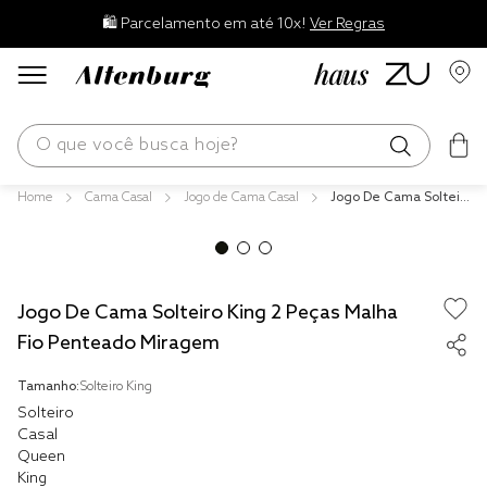
🛍️ Parcelamento em até 10x!
Ver Regras
O que você busca hoje?
Cama Casal
Jogo de Cama Casal
Jogo De Cama Solteir
os mais buscados
o King 2 Peças Malha
Fio Penteado Mirage
blend
m
edredom
Jogo De Cama Solteiro King 2 Peças Malha
fronha
Fio Penteado Miragem
jogos cama
Tamanho:
Solteiro King
travesseiro
Solteiro
Casal
solteiro king
Queen
King
tencel