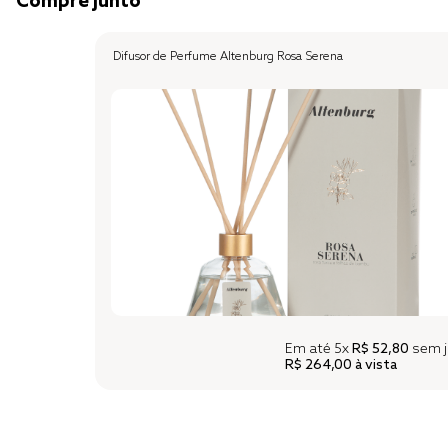
Compre junto
Difusor de Perfume Altenburg Rosa Serena
Em até
5x
R$ 52,80
sem j
R$ 264,00
à vista