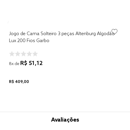
Jogo de Cama Solteiro 3 peças Altenburg Algodão
Lux 200 Fios Garbo
R$
51
,
12
8
x de
R$
409
,
00
Avaliações