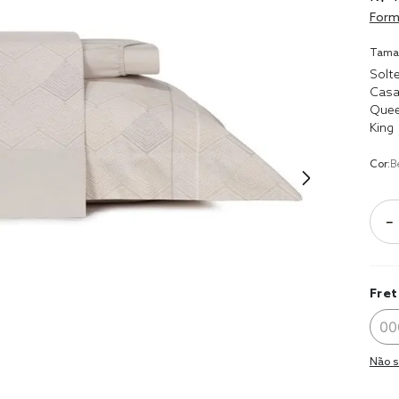
8
º
cobre lei
Form
9
º
jogo ca
Tama
10
º
jogo cam
Solte
casal
Casa
Que
King
Cor:
B
－
Fret
Não s