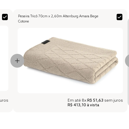
Peseira Tricô 70cm x 2,60m Altenburg Amara Bege
Cotone
uros
Em até
8x
R$ 51,63
sem juros
R$ 413,10
à vista