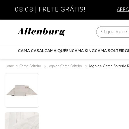
08.08 | FRETE GRÁTIS!
APRO
O que você bus
CAMA CASAL
CAMA QUEEN
CAMA KING
CAMA SOLTEIRO
Cama Solteiro
Jogo de Cama Solteiro
Jogo de Cama Solterio K
godão Lux 200 Fios Angu