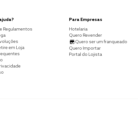
 ajuda?
Para Empresas
e Regulamentos
Hotelaria
ega
Quero Revender
evoluções
Quero ser um franqueado
tire em Loja
Quero Importar
requentes
Portal do Lojista
co
Privacidade
so