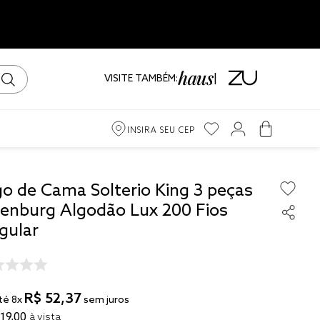
VISITE TAMBÉM:
INSIRA SEU CEP
m
go de Cama Solterio King 3 peças
tenburg Algodão Lux 200 Fios
ama
gular
iro
R$
52
,
37
té
8
x
sem juros
19
,
00
à vista