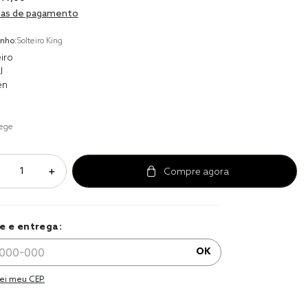
to
as de pagamento
ma
nho:
Solteiro King
a 
iro
l
en
ege
＋
e e entrega:
OK
ei meu CEP.