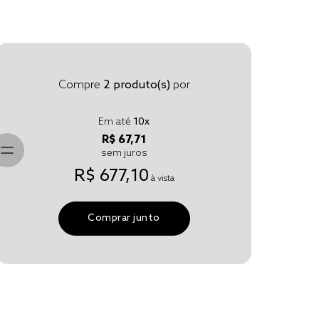
Compre
2
produto(s)
por
Em até
10
x
R$ 67,71
sem juros
R$ 677,10
à vista
Comprar junto