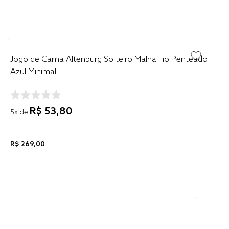
Jogo de Cama Altenburg Solteiro Malha Fio Penteado
Azul Minimal
R$
53
,
80
5
x de
R$
269
,
00