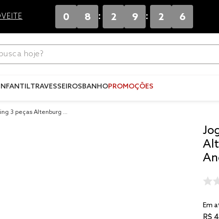
:
:
0
8
2
9
2
5
VEITE
ca hoje?
Termos mais
buscados
INFANTIL
TRAVESSEIROS
BANHO
PROMOÇÕES
1
º
blend
ing 3 peças Altenburg Al
2
º
edredo
lar
Jo
3
º
fronha
Al
4
º
jogos c
An
5
º
travesse
6
º
tencel
Em a
7
º
solteiro 
king
R$
4