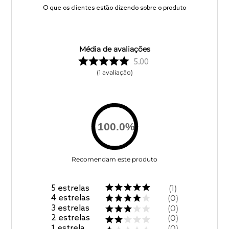
O que os clientes estão dizendo sobre o produto
Média de avaliações
5.00
1
avaliação
100.0
%
Recomendam este produto
5
estrelas
1
4
estrelas
0
3
estrelas
0
2
estrelas
0
1
estrela
0