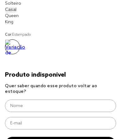
Solteiro
Casal
cobre leito
Queen
King
cobertor
jogo cama casal
Cor:
Estampado