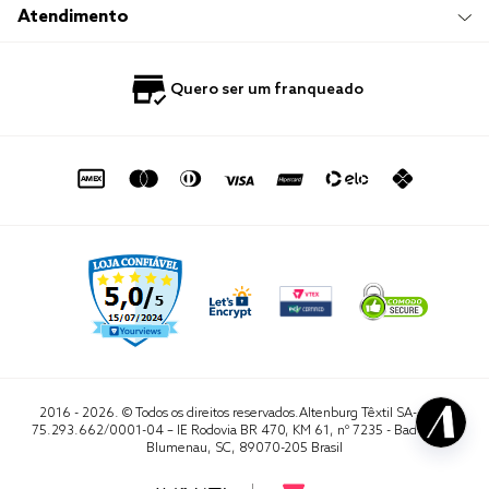
Trabalhe Conosco
Compre e Retire em Loja
Hotelaria
Atendimento
Nossas Lojas
Perguntas Frequentes
Quero Revender
Blog
Fale Conosco
Quero ser um franqueado
Política de Privacidade
Quero Importar
0800 729 1588
Quero ser um franqueado
Termo de Uso
Portal do Lojista
de seg. à sex. das 8h às 16h50
sac@altenburg.com.br
2016 - 2026. © Todos os direitos reservados.Altenburg Têxtil SA- CNPJ
75.293.662/0001-04 – IE Rodovia BR 470, KM 61, nº 7235 - Badenfurt,
Blumenau, SC, 89070-205 Brasil