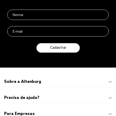
Cadastrar
Sobre a Altenburg
Institucional
Precisa de ajuda?
Quem Somos
100 anos de história
Imprensa
Promoções e Regulamentos
Para Empresas