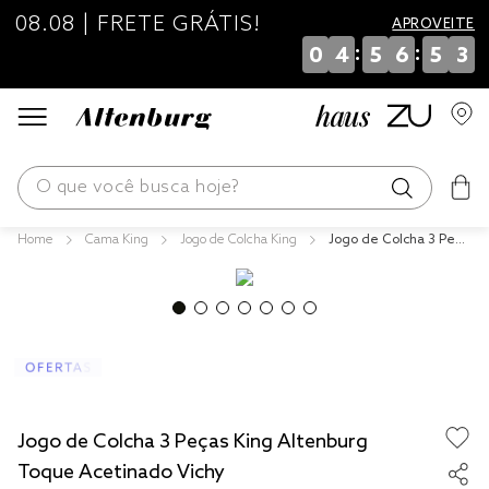
08.08 | FRETE GRÁTIS!
APROVEITE
:
:
0
4
5
6
5
3
O que você busca hoje?
Cama King
Jogo de Colcha King
Jogo de Colcha 3 Peça
os mais buscados
s King Altenburg Toqu
e Acetinado Vichy
blend
fronha
edredom
jogos cama
Jogo de Colcha 3 Peças King Altenburg
travesseiro
Toque Acetinado Vichy