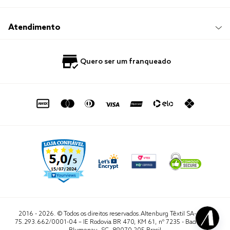
Sustentabilidade
Frete e Entrega
Responsabilidade Social
Trocas e Devoluções
Trabalhe Conosco
Compre e Retire em Loja
Hotelaria
Atendimento
Nossas Lojas
Perguntas Frequentes
Quero Revender
Blog
Fale Conosco
Quero ser um franqueado
Política de Privacidade
Quero Importar
0800 729 1588
Quero ser um franqueado
Termo de Uso
Portal do Lojista
de seg. à sex. das 8h às 16h50
sac@altenburg.com.br
2016 - 2026. © Todos os direitos reservados.Altenburg Têxtil SA- CNPJ
75.293.662/0001-04 – IE Rodovia BR 470, KM 61, nº 7235 - Badenfurt,