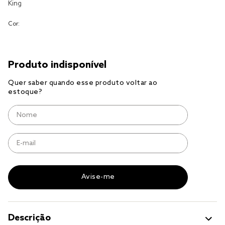
King
jogo cama
Cor:
jogo cama casal
Descrição