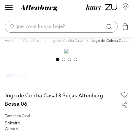
O que você busca hoje?
Cama Casal
Jogo de Colcha Casal
Jogo de Colcha Casal
os mais buscados
3 Peças Altenburg Bo
ssa 06
blend
fronha
edredom
jogos cama
Jogo de Colcha Casal 3 Peças Altenburg
travesseiro
Bossa 06
tencel
Tamanho:
Casal
solteiro king
Solteiro
Queen
cobre leito