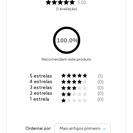
5.00
1
avaliação
100.0
%
Recomendam este produto
5
estrelas
1
4
estrelas
0
3
estrelas
0
2
estrelas
0
1
estrela
0
Ordernar por:
Mais antigos primeiro