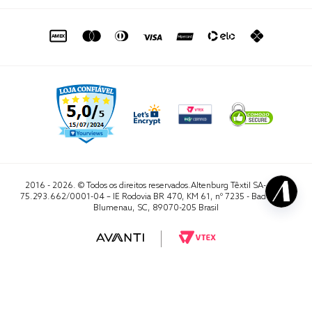
de seg. à sex. das 8h às 16h50
sac@altenburg.com.br
2016 - 2026. © Todos os direitos reservados.Altenburg Têxtil SA- CNPJ
75.293.662/0001-04 – IE Rodovia BR 470, KM 61, nº 7235 - Badenfurt,
Blumenau, SC, 89070-205 Brasil
RA 1000