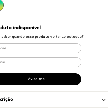
r
a 
crição