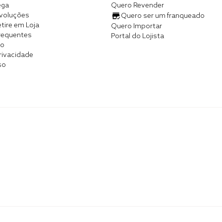
ega
Quero Revender
evoluções
Quero ser um franqueado
tire em Loja
Quero Importar
requentes
Portal do Lojista
co
Privacidade
so