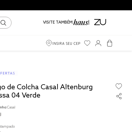
VISITE TAMBÉM:
INSIRA SEU CEP
m
ama
go de Colcha Casal Altenburg
iro
ssa 04 Verde
nho:
Casal
l
to
stampado