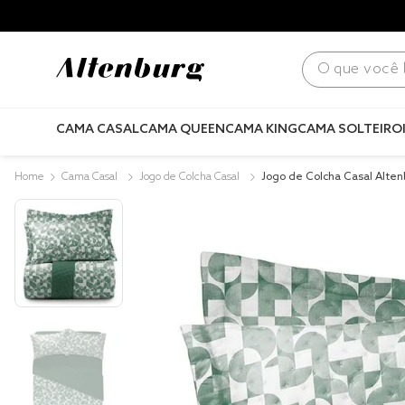
para todo Brasil! |
Consulte condições
.
O que você bus
CAMA CASAL
CAMA QUEEN
CAMA KING
CAMA SOLTEIRO
Cama Casal
Jogo de Colcha Casal