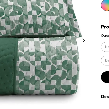
9
º
coberto
10
º
jogo cam
casal
Des