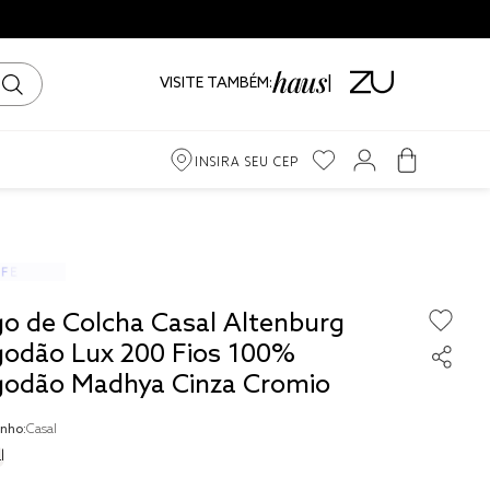
VISITE TAMBÉM:
INSIRA SEU CEP
m
iro
go de Colcha Casal Altenburg
ama
godão Lux 200 Fios 100%
godão Madhya Cinza Cromio
nho:
Casal
l
to