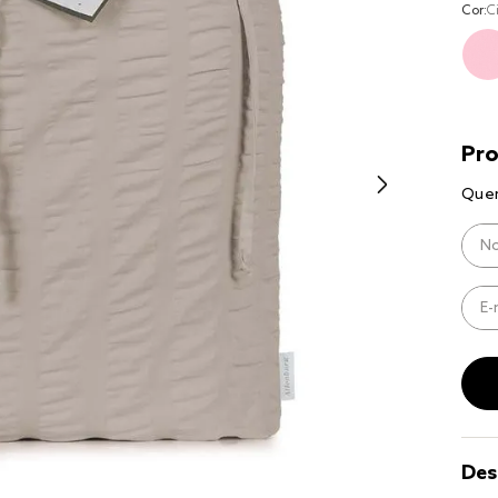
Cor:
C
9
º
coberto
10
º
jogo cam
casal
Des