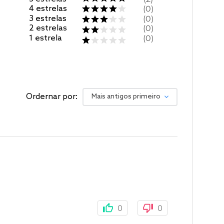
4
estrelas
0
3
estrelas
0
2
estrelas
0
1
estrela
0
Ordernar por:
Mais antigos primeiro
0
0