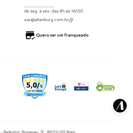
de seg. à sex. das 8h às 16h50
sac@altenburg.com.br
Quero ser um franqueado
5 - Badenfurt, Blumenau, SC, 89070-205 Brasil