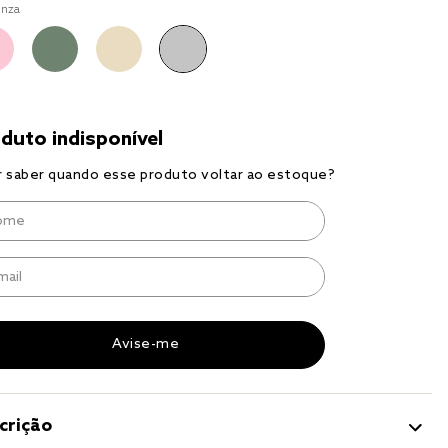
inza
r
a 
crição