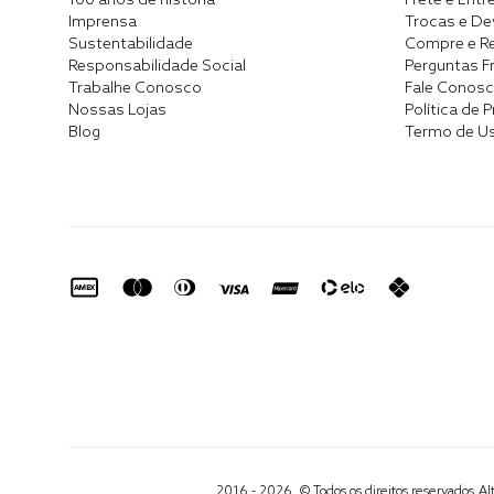
100 anos de história
Frete e Entr
Imprensa
Trocas e D
Sustentabilidade
Compre e Re
Responsabilidade Social
Perguntas F
Trabalhe Conosco
Fale Conos
Nossas Lojas
Política de 
Blog
Termo de U
2016 - 2026. © Todos os direitos reservados.