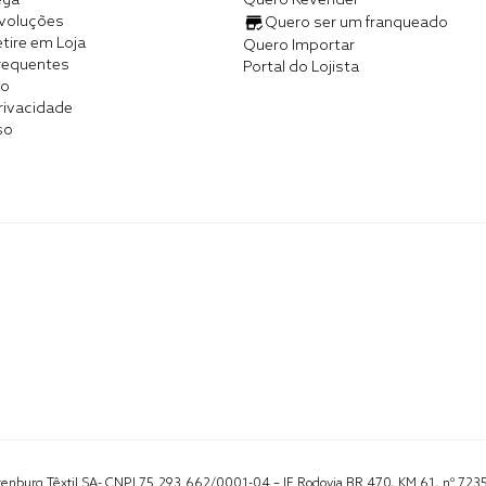
ega
Quero Revender
evoluções
Quero ser um franqueado
tire em Loja
Quero Importar
requentes
Portal do Lojista
co
Privacidade
so
Altenburg Têxtil SA- CNPJ 75.293.662/0001-04 – IE Rodovia BR 470, KM 61, nº 723