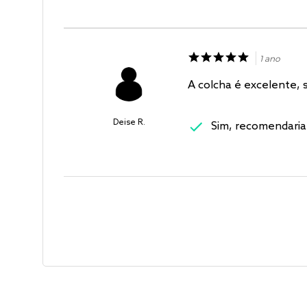
1 ano
A colcha é excelente, 
Deise R.
Sim, recomendaria