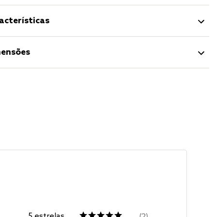
acterísticas
ensões
5
estrelas
2