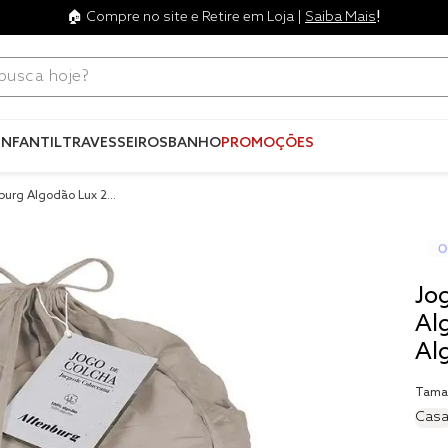
!
🏠 Compre no site e Retire em Loja |
Saiba Mais
ca hoje?
Termos mais
buscados
INFANTIL
TRAVESSEIROS
BANHO
PROMOÇÕES
1
º
blend
burg Algodão Lux 20
2
º
edredo
ya Cinza Cromio
3
º
fronha
4
º
travesse
Jo
5
º
jogos c
Al
Al
6
º
tencel
7
º
solteiro 
Tama
king
Casa
8
º
cobre lei