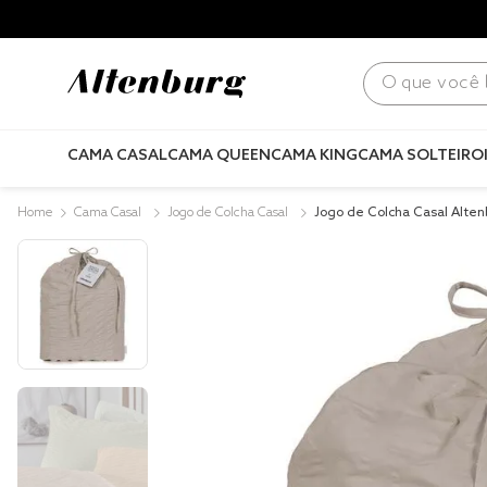
para todo Brasil! |
Consulte condições
.
O que você bus
CAMA CASAL
CAMA QUEEN
CAMA KING
CAMA SOLTEIRO
Cama Casal
Jogo de Colcha Casal
Jogo de Colcha Casal Alten
0 Fios 100% Algodão Madh