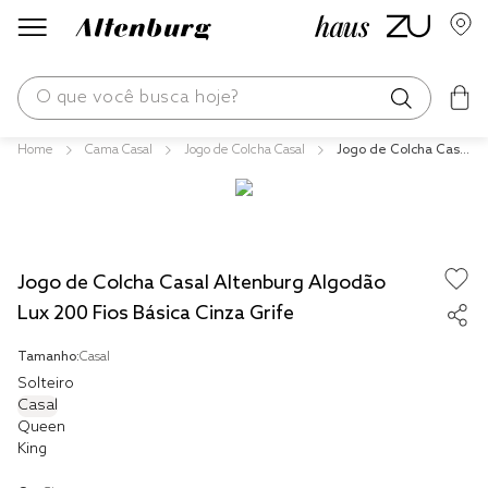
O que você busca hoje?
Cama Casal
Jogo de Colcha Casal
Jogo de Colcha Casal
os mais buscados
Altenburg Algodão L
ux 200 Fios Básica Ci
blend
nza Grife
fronha
Jogo de Colcha Casal Altenburg Algodão
edredom
Lux 200 Fios Básica Cinza Grife
jogos cama
Tamanho:
Casal
travesseiro
Solteiro
tencel
Casal
Queen
solteiro king
King
cobre leito