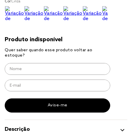
Cor:
Cinza
jogo cama
jogo cama casal
Descrição