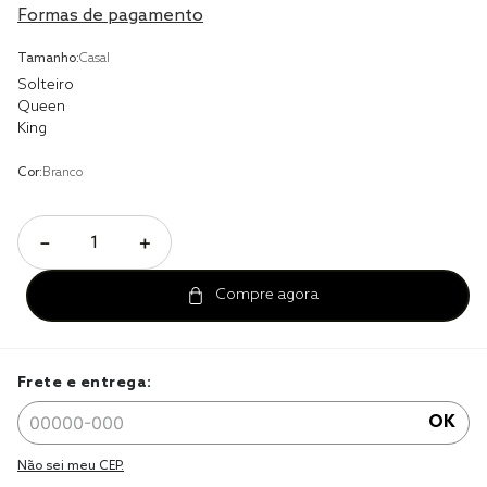
Formas de pagamento
cobre leito
Tamanho:
Casal
cobertor
Solteiro
Queen
jogo cama casal
King
Cor:
Branco
－
＋
Frete e entrega:
OK
Não sei meu CEP.