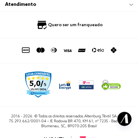
Trabalhe Conosco
Compre e Retire em Loja
Hotelaria
Atendimento
Nossas Lojas
Perguntas Frequentes
Quero Revender
Blog
Fale Conosco
Quero ser um franqueado
Política de Privacidade
Quero Importar
0800 729 1588
Quero ser um franqueado
Termo de Uso
Portal do Lojista
de seg. à sex. das 8h às 16h50
sac@altenburg.com.br
2016 - 2026. © Todos os direitos reservados.Altenburg Têxtil SA- CNPJ
75.293.662/0001-04 – IE Rodovia BR 470, KM 61, nº 7235 - Badenfurt,
Blumenau, SC, 89070-205 Brasil