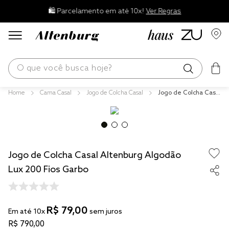
🛍️ Parcelamento em até 10x!
Ver Regras
O que você busca hoje?
Cama Casal
Jogo de Colcha Casal
Jogo de Colcha Casal
os mais buscados
Altenburg Algodão L
ux 200 Fios Garbo
blend
edredom
Jogo de Colcha Casal Altenburg Algodão
fronha
Lux 200 Fios Garbo
travesseiro
jogos cama
R$
79
,
00
tencel
Em até
10
x
sem juros
R$
790
,
00
solteiro king