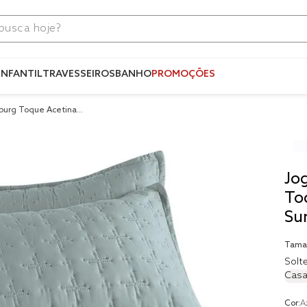
ca hoje?
Termos mais
buscados
INFANTIL
TRAVESSEIROS
BANHO
PROMOÇÕES
1
º
blend
nburg Toque Acetinad
2
º
edredo
3
º
fronha
4
º
jogos c
Jo
5
º
travesse
To
Su
6
º
tencel
7
º
solteiro 
Tama
king
Solte
8
º
cobre lei
Casa
9
º
jogo ca
Cor:
A