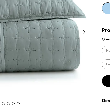
10
º
jogo cam
casal
Des