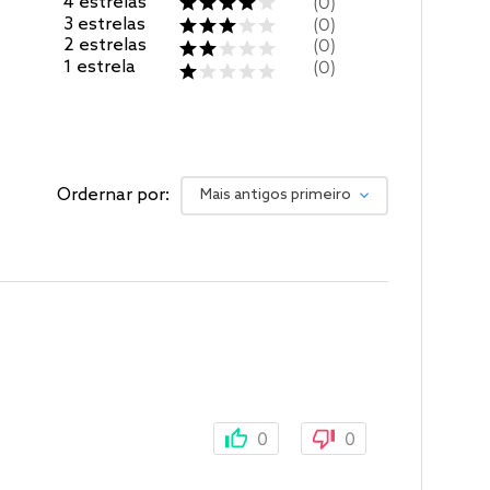
4
estrelas
0
3
estrelas
0
2
estrelas
0
1
estrela
0
Ordernar por:
Mais antigos primeiro
0
0