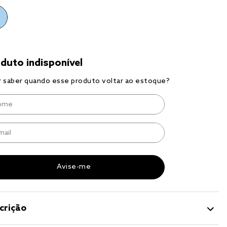
a 
crição