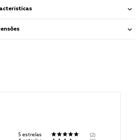
acterísticas
ensões
5
estrelas
2