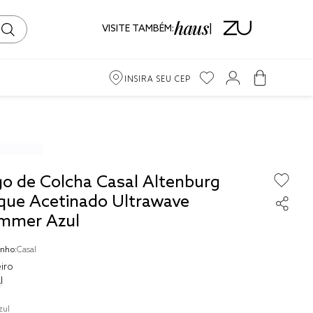
VISITE TAMBÉM:
INSIRA SEU CEP
m
ama
go de Colcha Casal Altenburg
iro
que Acetinado Ultrawave
mmer Azul
nho:
Casal
iro
to
l
ma
zul