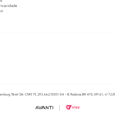
co
Privacidade
so
Altenburg Têxtil SA- CNPJ 75.293.662/0001-04 – IE Rodovia BR 470, KM 61, nº 723