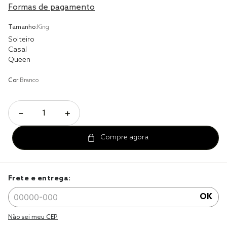
Formas de pagamento
cobre leito
Tamanho:
King
cobertor
Solteiro
Casal
jogo cama casal
Queen
Cor:
Branco
－
＋
Frete e entrega:
OK
Não sei meu CEP.