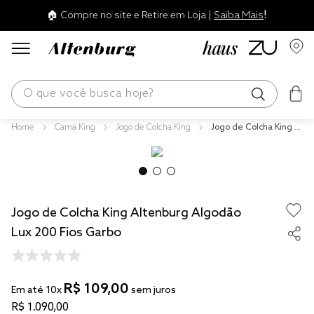
!
🏠 Compre no site e Retire em Loja |
Saiba Mais
O que você busca hoje?
Cama King
Jogo de Colcha King
Jogo de Colcha King Al
os mais buscados
tenburg Algodão Lux 2
00 Fios Garbo
blend
edredom
Jogo de Colcha King Altenburg Algodão
fronha
Lux 200 Fios Garbo
travesseiro
jogos cama
R$
109
,
00
tencel
Em até
10
x
sem juros
R$
1
.
090
,
00
solteiro king