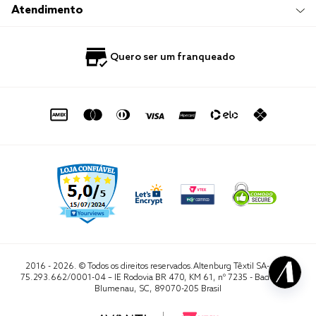
Trabalhe Conosco
Compre e Retire em Loja
Hotelaria
Atendimento
Nossas Lojas
Perguntas Frequentes
Quero Revender
Blog
Fale Conosco
Quero ser um franqueado
Política de Privacidade
Quero Importar
0800 729 1588
Quero ser um franqueado
Termo de Uso
Portal do Lojista
de seg. à sex. das 8h às 16h50
sac@altenburg.com.br
2016 - 2026. © Todos os direitos reservados.Altenburg Têxtil SA- CNPJ
75.293.662/0001-04 – IE Rodovia BR 470, KM 61, nº 7235 - Badenfurt,
Blumenau, SC, 89070-205 Brasil