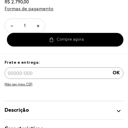
R$
2
.
790
,
00
cobre leito
Formas de pagamento
cobertor
－
＋
jogo cama casal
Frete e entrega:
OK
Não sei meu CEP.
Descrição