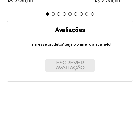
R$
2
.
590
,
00
R$
2
.
290
,
00
Avaliações
Tem esse produto? Seja o primeiro a avaliá-lo!
ESCREVER
AVALIAÇÃO