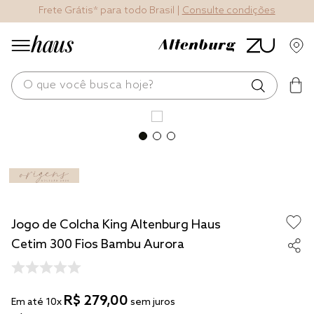
Frete Grátis* para todo Brasil |
Consulte condições
O que você busca hoje?
os mais buscados
blend
edredom
fronha
Jogo de Colcha King Altenburg Haus
jogos cama
Cetim 300 Fios Bambu Aurora
travesseiro
solteiro king
R$
279
,
00
Em até
10
x
sem juros
tencel