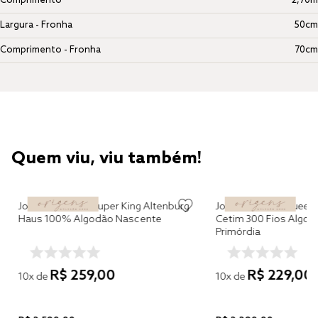
Comprimento
2,70m
Largura - Fronha
50cm
Comprimento - Fronha
70cm
Quem viu, viu também!
Jogo de Colcha Super King Altenburg
Jogo de Cama Queen 
Haus 100% Algodão Nascente
Cetim 300 Fios Algod
Primórdia
R$
259
,
00
R$
229
,
00
10
x de
10
x de