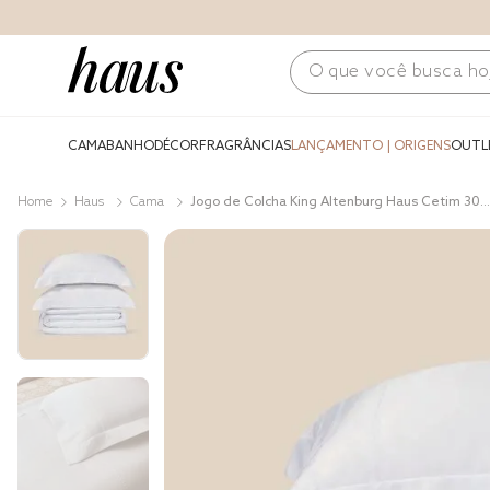
O que você busca hoje?
CAMA
BANHO
DÉCOR
FRAGRÂNCIAS
LANÇAMENTO | ORIGENS
OUTL
Haus
Cama
Jogo de Colcha King Altenburg Haus Cetim 300
Fios Bambu Caminhos Branco