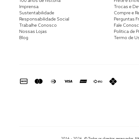
100 anos de história
Frete e Entr
Imprensa
Trocas e D
Sustentabilidade
Compre e Re
Responsabilidade Social
Perguntas F
Trabalhe Conosco
Fale Conos
Nossas Lojas
Política de 
Blog
Termo de U