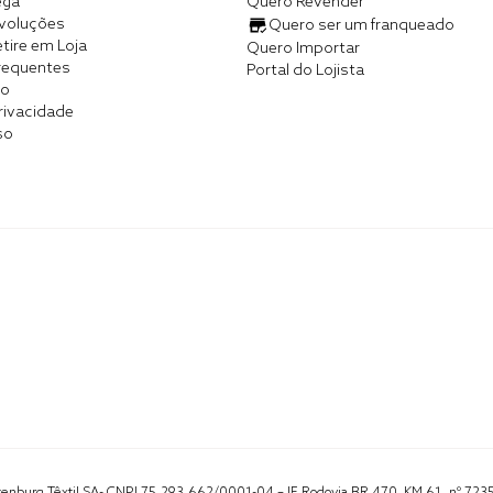
ega
Quero Revender
evoluções
Quero ser um franqueado
tire em Loja
Quero Importar
requentes
Portal do Lojista
co
Privacidade
so