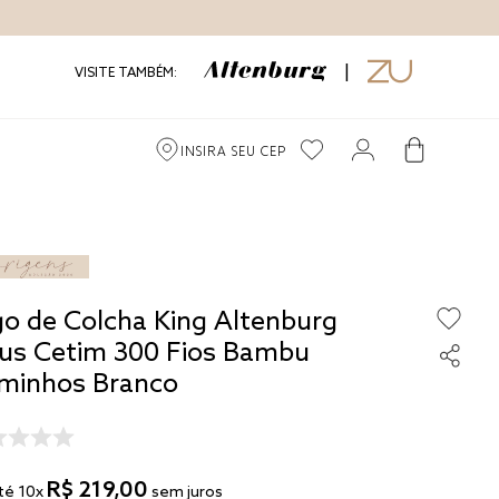
VISITE TAMBÉM:
INSIRA SEU CEP
go de Colcha King Altenburg
us Cetim 300 Fios Bambu
minhos Branco
R$
219
,
00
té
10
x
sem juros