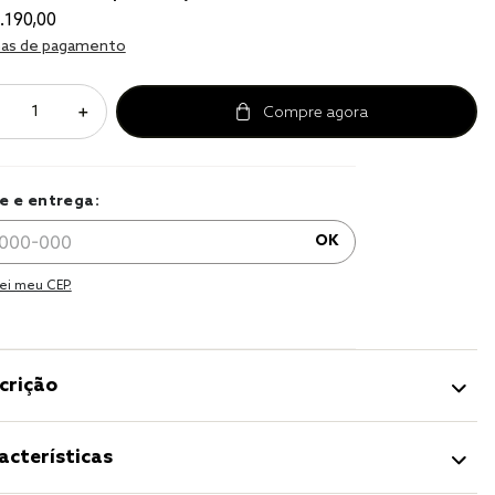
.
190
,
00
as de pagamento
＋
e e entrega:
OK
ei meu CEP.
crição
acterísticas