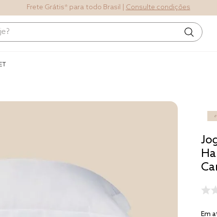
Frete Grátis* para todo Brasil |
Consulte condições
Termos mais
buscados
ET
1
º
blend
2
º
edredom
3
º
fronha
4
º
jogos cama
Jo
5
º
travesseiro
Ha
Ca
6
º
tencel
7
º
solteiro 
king
8
º
cobre leito
Em a