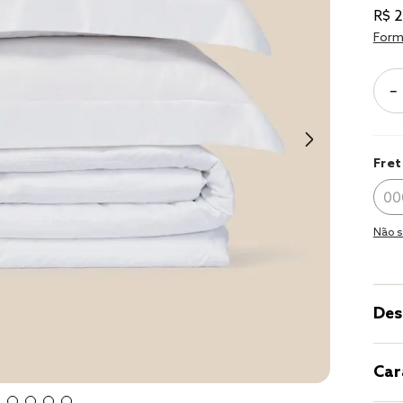
9
º
cobertor
R$
2
10
º
jogo cama 
Form
casal
－
Fret
Não s
Des
Car