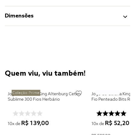
Dimensões
Quem viu, viu também!
o
Jogo de Colcha King Altenburg Cetim
Jogo de Colcha King A
Sublime 300 Fios Herbário
Fio Penteado Bits Ro
R$
139
,
00
R$
52
,
20
10
x de
10
x de