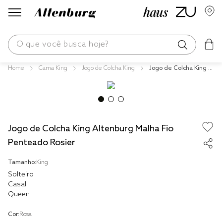
O que você busca hoje?
Cama King
Jogo de Colcha King
Jogo de Colcha King Al
os mais buscados
tenburg Malha Fio Pen
teado Rosier
blend
edredom
Jogo de Colcha King Altenburg Malha Fio
fronha
Penteado Rosier
jogos cama
Tamanho:
King
travesseiro
Solteiro
tencel
Casal
Queen
solteiro king
Cor:
Rosa
cobre leito