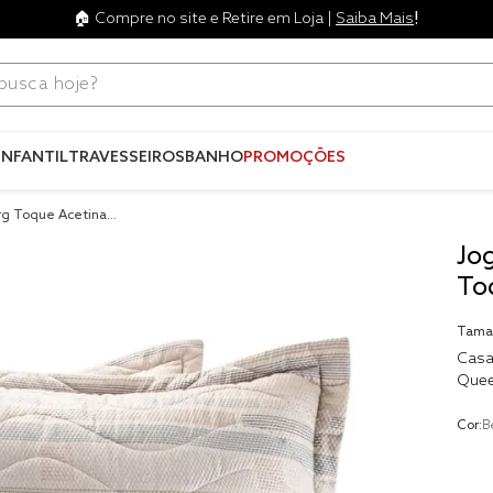
!
🏠 Compre no site e Retire em Loja |
Saiba Mais
ca hoje?
Termos mais
buscados
INFANTIL
TRAVESSEIROS
BANHO
PROMOÇÕES
1
º
blend
urg Toque Acetinado
2
º
edredo
Jo
3
º
fronha
To
4
º
travesse
Tama
5
º
jogos c
Casa
Que
6
º
tencel
7
º
solteiro 
Cor:
B
king
8
º
cobre lei