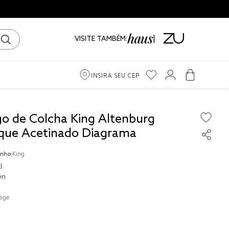
VISITE TAMBÉM:
INSIRA SEU CEP
m
go de Colcha King Altenburg
que Acetinado Diagrama
iro
nho:
King
ama
l
en
ege
to