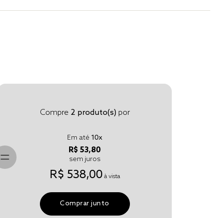
Compre
2
produto(s)
por
Em até
10
x
R$ 53,80
sem juros
R$ 538,00
à vista
Comprar junto