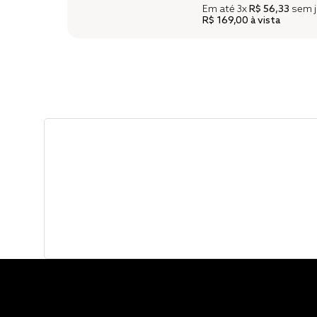
Em até
3x
R$ 56,33
sem j
R$ 169,00
à vista