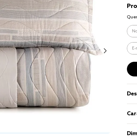
9
º
coberto
10
º
jogo cam
casal
Des
Car
Dim