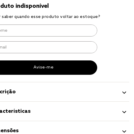
r
a 
crição
acterísticas
ensões