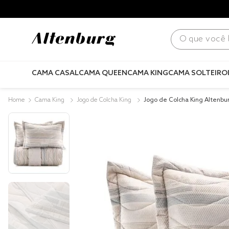
para todo Brasil! |
Consulte condições
.
O que você bus
CAMA CASAL
CAMA QUEEN
CAMA KING
CAMA SOLTEIRO
Cama King
Jogo de Colcha King
Jogo de Colcha King Altenb
Diagrama