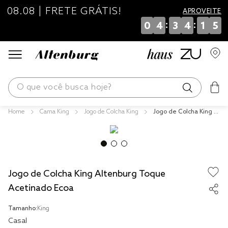
08.08 | FRETE GRÁTIS!
APROVEITE
:
:
0
4
3
4
1
4
O que você busca hoje?
Cama King
Jogo de Colcha King
Jogo de Colcha King Al
os mais buscados
tenburg Toque Acetin
ado Ecoa
blend
fronha
Jogo de Colcha King Altenburg Toque
edredom
Acetinado Ecoa
jogos cama
Tamanho:
King
travesseiro
Casal