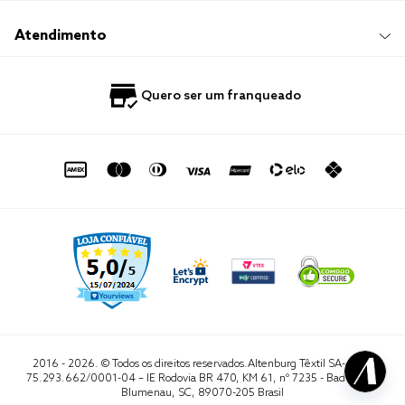
Responsabilidade Social
Trocas e Devoluções
Trabalhe Conosco
Compre e Retire em Loja
Hotelaria
Atendimento
Nossas Lojas
Perguntas Frequentes
Quero Revender
Blog
Fale Conosco
Quero ser um franqueado
Política de Privacidade
Quero Importar
0800 729 1588
Quero ser um franqueado
Termo de Uso
Portal do Lojista
de seg. à sex. das 8h às 16h50
sac@altenburg.com.br
2016 - 2026. © Todos os direitos reservados.Altenburg Têxtil SA- CNPJ
75.293.662/0001-04 – IE Rodovia BR 470, KM 61, nº 7235 - Badenfurt,
Blumenau, SC, 89070-205 Brasil