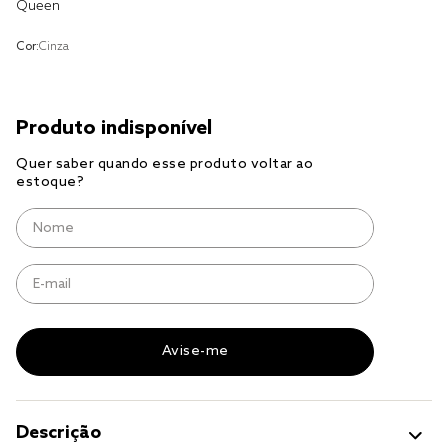
tencel
Queen
solteiro king
Cor:
Cinza
cobre leito
jogo cama
jogo cama casal
Descrição