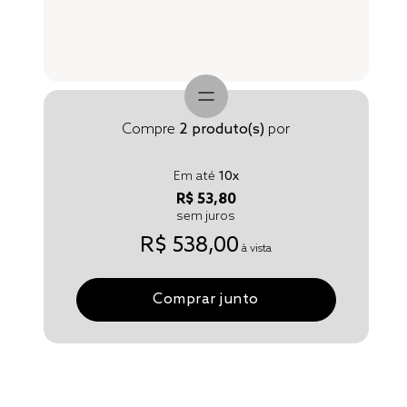
Compre
2
produto(s)
por
Em até
10
x
R$ 53,80
sem juros
R$ 538,00
à vista
Comprar junto