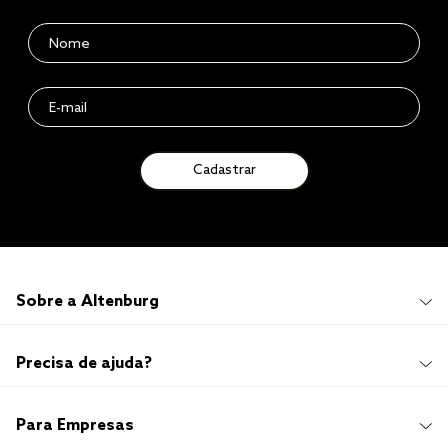
Cadastrar
Sobre a Altenburg
Institucional
Precisa de ajuda?
Quem Somos
100 anos de história
Imprensa
Promoções e Regulamentos
Para Empresas
Sustentabilidade
Frete e Entrega