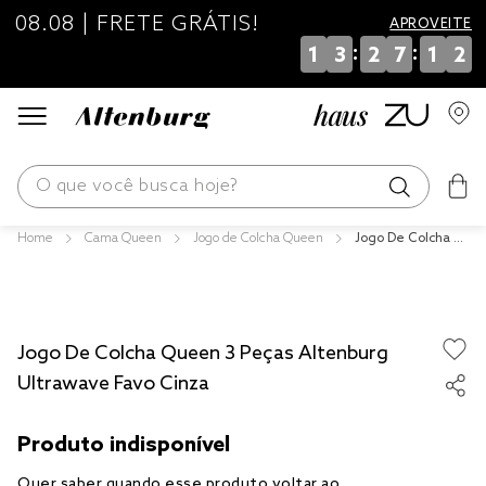
08.08 | FRETE GRÁTIS!
APROVEITE
:
:
1
3
2
7
1
2
O que você busca hoje?
Cama Queen
Jogo de Colcha Queen
Jogo De Colcha Q
os mais buscados
ueen 3 Peças Alte
nburg Ultrawave F
blend
avo Cinza
edredom
Jogo De Colcha Queen 3 Peças Altenburg
fronha
Ultrawave Favo Cinza
jogos cama
travesseiro