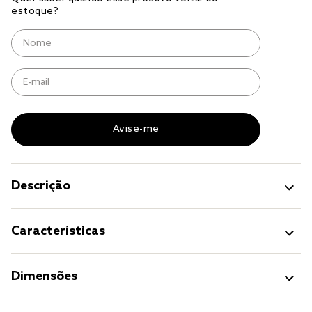
solteiro king
tencel
cobre leito
cobertor
jogo cama casal
Descrição
Características
Dimensões