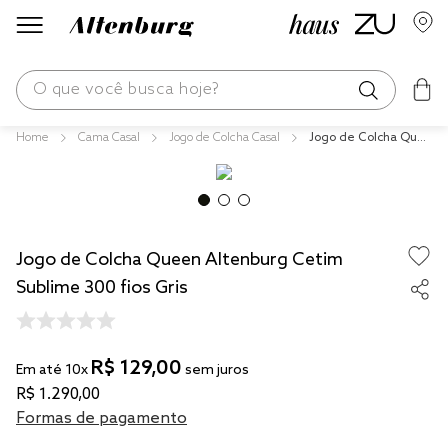
O que você busca hoje?
Cama Casal
Jogo de Colcha Casal
Jogo de Colcha Que
os mais buscados
en Altenburg Cetim
Sublime 300 fios Gris
blend
fronha
Jogo de Colcha Queen Altenburg Cetim
edredom
Sublime 300 fios Gris
jogos cama
travesseiro
R$
129
,
00
tencel
Em até
10
x
sem juros
R$
1
.
290
,
00
solteiro king
Formas de pagamento
cobre leito