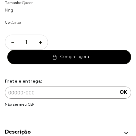
Tamanho:
Queen
jogo cama
King
jogo cama casal
Cor:
Cinza
－
＋
Frete e entrega:
OK
Não sei meu CEP.
Descrição