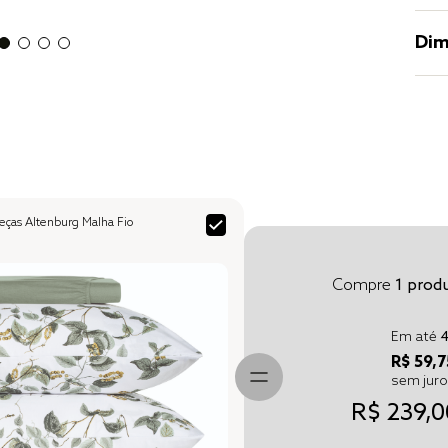
Dim
ças Altenburg Malha Fio
Compre
1
produ
Em até
R$ 59,7
sem jur
R$ 239,0