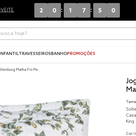
:
:
2
0
1
7
5
0
VEITE
ca hoje?
Termos mais
buscados
INFANTIL
TRAVESSEIROS
BANHO
PROMOÇÕES
1
º
blend
ltenburg Malha Fio Pent
2
º
edredo
Jo
3
º
fronha
Ma
4
º
jogos c
Tama
5
º
travesse
Solte
Casa
6
º
solteiro 
King
king
7
º
tencel
Cor:
V