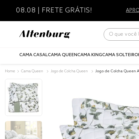
08.08 | FRETE GRÁTIS!
APRO
O que você bus
CAMA CASAL
CAMA QUEEN
CAMA KING
CAMA SOLTEIRO
Cama Queen
Jogo de Colcha Queen
Jogo de Colcha Queen A
eado Serra Clara