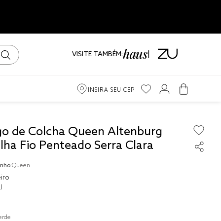
VISITE TAMBÉM:
INSIRA SEU CEP
m
go de Colcha Queen Altenburg
lha Fio Penteado Serra Clara
ama
nho:
Queen
iro
iro
l
erde