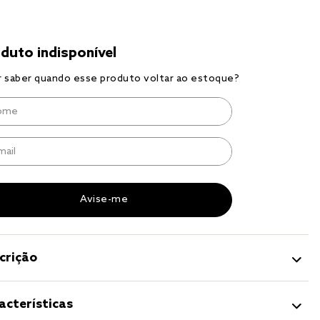
to
r
a 
crição
acterísticas