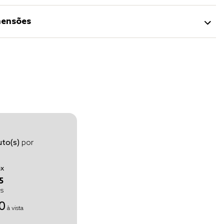
ensões
to(s)
por
4
x
5
os
0
à vista