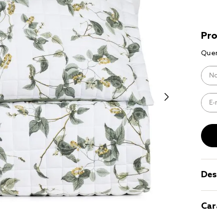
8
º
cobre lei
9
º
coberto
10
º
jogo cam
casal
Des
Car