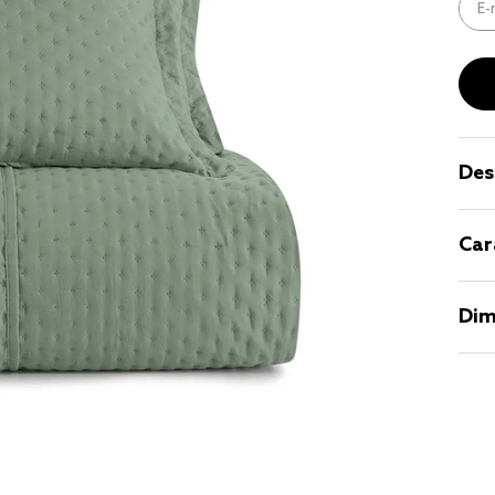
9
º
coberto
10
º
jogo cam
casal
Des
Car
Dim