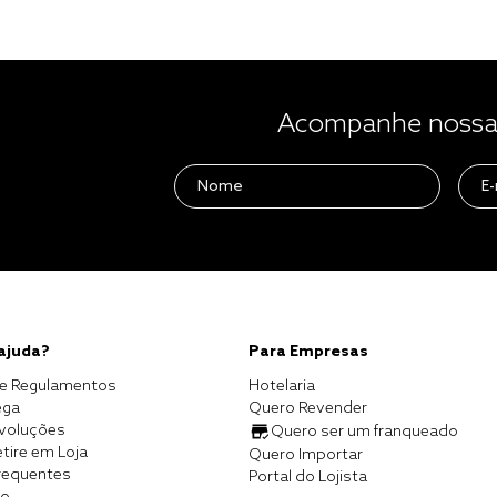
Acompanhe nossas
 ajuda?
Para Empresas
e Regulamentos
Hotelaria
ega
Quero Revender
evoluções
Quero ser um franqueado
tire em Loja
Quero Importar
requentes
Portal do Lojista