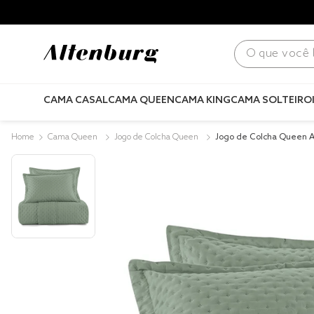
para todo Brasil! |
Consulte condições
.
O que você bus
CAMA CASAL
CAMA QUEEN
CAMA KING
CAMA SOLTEIRO
Cama Queen
Jogo de Colcha Queen
Jogo de Colcha Queen A
son Verde Granito