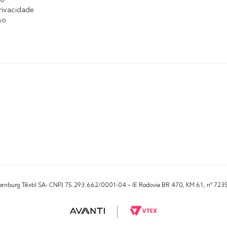
co
Privacidade
so
Altenburg Têxtil SA- CNPJ 75.293.662/0001-04 – IE Rodovia BR 470, KM 61, nº 723