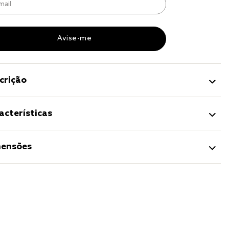
r
a 
crição
acterísticas
ensões