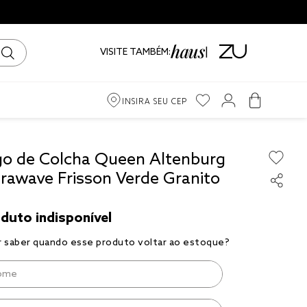
VISITE TAMBÉM:
INSIRA SEU CEP
m
go de Colcha Queen Altenburg
trawave Frisson Verde Granito
ama
iro
to