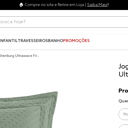
!
🏠 Compre no site e Retire em Loja |
Saiba Mais
ca hoje?
Termos mais
buscados
INFANTIL
TRAVESSEIROS
BANHO
PROMOÇÕES
1
º
blend
ltenburg Ultrawave Fris
2
º
edredo
Jo
3
º
fronha
Ul
4
º
jogos c
5
º
travesse
6
º
tencel
7
º
solteiro 
king
8
º
cobre lei