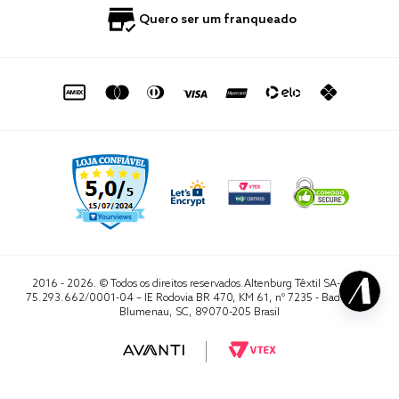
Política de Privacidade
Quero Importar
0800 729 1588
Quero ser um franqueado
Termo de Uso
Portal do Lojista
de seg. à sex. das 8h às 16h50
sac@altenburg.com.br
2016 - 2026. © Todos os direitos reservados.Altenburg Têxtil SA- CNPJ
75.293.662/0001-04 – IE Rodovia BR 470, KM 61, nº 7235 - Badenfurt,
Blumenau, SC, 89070-205 Brasil