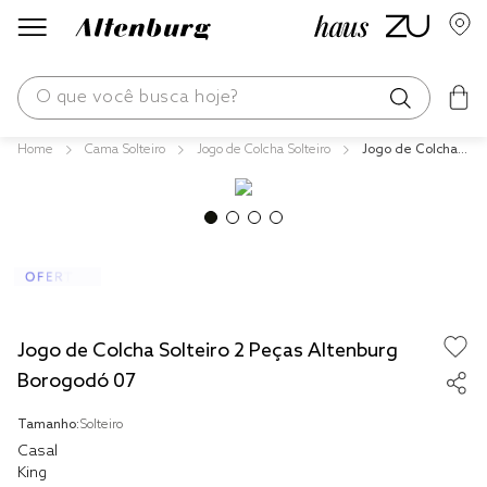
O que você busca hoje?
Cama Solteiro
Jogo de Colcha Solteiro
Jogo de Colcha S
os mais buscados
olteiro 2 Peças Al
tenburg Borogod
blend
ó 07
edredom
fronha
jogos cama
Jogo de Colcha Solteiro 2 Peças Altenburg
travesseiro
Borogodó 07
tencel
Tamanho:
Solteiro
solteiro king
Casal
King
cobre leito