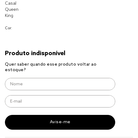
Casal
Queen
cobre leito
King
cobertor
Cor:
jogo cama casal