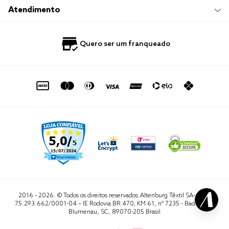
Trabalhe Conosco
Compre e Retire em Loja
Hotelaria
Atendimento
Nossas Lojas
Perguntas Frequentes
Quero Revender
Blog
Fale Conosco
Quero ser um franqueado
Política de Privacidade
Quero Importar
0800 729 1588
Quero ser um franqueado
Termo de Uso
Portal do Lojista
de seg. à sex. das 8h às 16h50
sac@altenburg.com.br
2016 - 2026. © Todos os direitos reservados.Altenburg Têxtil SA- CNPJ
75.293.662/0001-04 – IE Rodovia BR 470, KM 61, nº 7235 - Badenfurt,
Blumenau, SC, 89070-205 Brasil