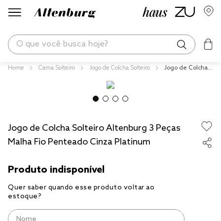
O que você busca hoje?
Cama Solteiro
Jogo de Colcha Solteiro
Jogo de Colcha S
os mais buscados
olteiro Altenburg
3 Peças Malha Fi
blend
o Penteado Cinz
a Platinum
fronha
Jogo de Colcha Solteiro Altenburg 3 Peças
edredom
Malha Fio Penteado Cinza Platinum
jogos cama
travesseiro
tencel
solteiro king
cobre leito