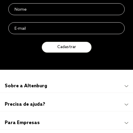
Cadastrar
Sobre a Altenburg
Institucional
Precisa de ajuda?
Quem Somos
100 anos de história
Imprensa
Promoções e Regulamentos
Para Empresas
Sustentabilidade
Frete e Entrega
Responsabilidade Social