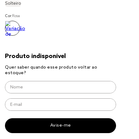
Solteiro
cobre leito
Cor:
Rosa
cobertor
jogo cama casal