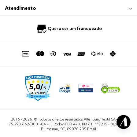
Trocas e Devoluções
Trabalhe Conosco
Compre e Retire em Loja
Hotelaria
Atendimento
Nossas Lojas
Perguntas Frequentes
Quero Revender
Blog
Fale Conosco
Quero ser um franqueado
Política de Privacidade
Quero Importar
0800 729 1588
Quero ser um franqueado
Termo de Uso
Portal do Lojista
de seg. à sex. das 8h às 16h50
sac@altenburg.com.br
2016 - 2026. © Todos os direitos reservados.Altenburg Têxtil SA- CNPJ
75.293.662/0001-04 – IE Rodovia BR 470, KM 61, nº 7235 - Badenfurt,
Blumenau, SC, 89070-205 Brasil