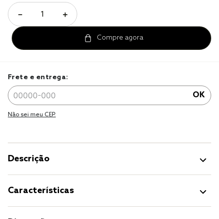
jogo cama
－
＋
jogo cama casal
Frete e entrega:
OK
Não sei meu CEP.
Descrição
Características