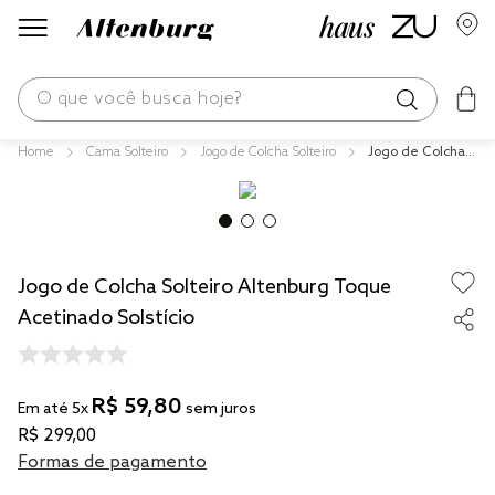
O que você busca hoje?
Cama Solteiro
Jogo de Colcha Solteiro
Jogo de Colcha S
os mais buscados
olteiro Altenburg
Toque Acetinad
blend
o Solstício
fronha
Jogo de Colcha Solteiro Altenburg Toque
edredom
Acetinado Solstício
jogos cama
travesseiro
R$
59
,
80
tencel
Em até
5
x
sem juros
R$
299
,
00
solteiro king
Formas de pagamento
cobre leito