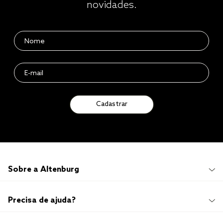
novidades.
Cadastrar
Sobre a Altenburg
Institucional
Precisa de ajuda?
Quem Somos
100 anos de história