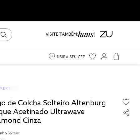
VISITE TAMBÉM:
INSIRA SEU CEP
m
ama
go de Colcha Solteiro Altenburg
iro
que Acetinado Ultrawave
amond Cinza
nho:
Solteiro