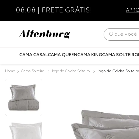
08.08 | FRETE GRÁTIS!
APRO
O que você bus
CAMA CASAL
CAMA QUEEN
CAMA KING
CAMA SOLTEIRO
Cama Solteiro
Jogo de Colcha Solteiro
Jogo de Colcha Solteir
ado Ultrawave Diamon