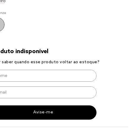
iro
to
inza
r
a 