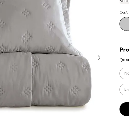
Solte
8
º
cobre lei
Cor:
C
9
º
coberto
10
º
jogo cam
casal