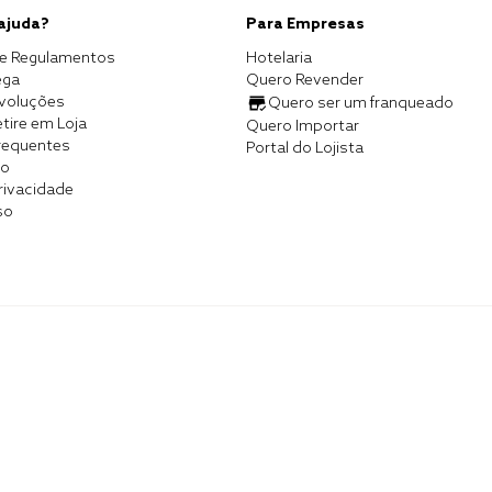
 ajuda?
Para Empresas
e Regulamentos
Hotelaria
ega
Quero Revender
evoluções
Quero ser um franqueado
tire em Loja
Quero Importar
requentes
Portal do Lojista
co
Privacidade
so