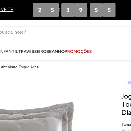
:
:
2
5
3
9
5
5
VEITE
ca hoje?
Termos mais
buscados
INFANTIL
TRAVESSEIROS
BANHO
PROMOÇÕES
1
º
blend
o Altenburg Toque Acetin
2
º
edredo
d Cinza
3
º
fronha
4
º
jogos c
Jo
5
º
travesse
To
Di
6
º
solteiro 
king
7
º
tencel
Tama