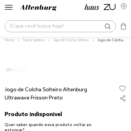
O que você busca hoje?
Cama Solteiro
Jogo de Colcha Solteiro
Jogo de Colcha S
os mais buscados
olteiro Altenburg
Ultrawave Frisso
blend
n Preto
edredom
fronha
jogos cama
Jogo de Colcha Solteiro Altenburg
travesseiro
Ultrawave Frisson Preto
solteiro king
cobre leito
tencel