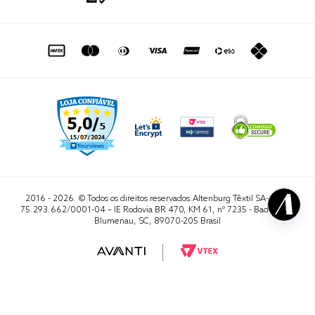
Portal do Lojista
de seg. à sex. das 8h às 16h50
sac@altenburg.com.br
2016 - 2026. © Todos os direitos reservados.Altenburg Têxtil SA- CNPJ
75.293.662/0001-04 – IE Rodovia BR 470, KM 61, nº 7235 - Badenfurt,
Blumenau, SC, 89070-205 Brasil
RA 1000