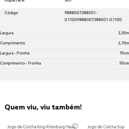
Dupla Face
Sim
Código
9888007388001-
0.1100
9888007388001-0.1100
Largura
3,30m
Comprimento
2,70m
Largura - Fronha
70cm
Comprimento - Fronha
50cm
Quem viu, viu também!
Jogo de Colcha King Altenburg Haus
Jogo de Colcha Super 