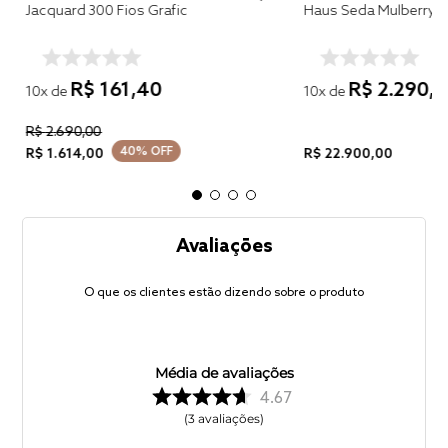
Jacquard 300 Fios Grafic
Haus Seda Mulberry C
R$
161
,
40
R$
2
.
290
,
0
10
x de
10
x de
R$
2
.
690
,
00
40%
OFF
R$
1
.
614
,
00
R$
22
.
900
,
00
Avaliações
O que os clientes estão dizendo sobre o produto
Média de avaliações
4.67
3
avaliações