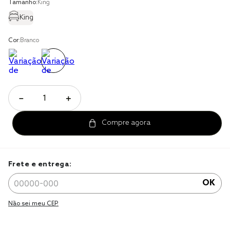
Tamanho:
King
cobre leito
King
cobertor
Cor:
Branco
jogo cama casal
－
＋
Frete e entrega:
OK
Não sei meu CEP.