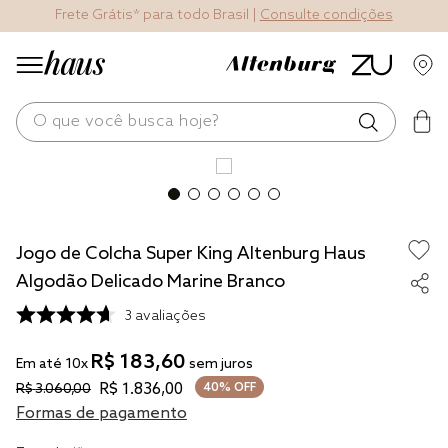
Frete Grátis* para todo Brasil |
Consulte condições
O que você busca hoje?
os mais buscados
blend
Jogo de Colcha Super King Altenburg Haus
edredom
Algodão Delicado Marine Branco
fronha
3
avaliações
travesseiro
R$
183
,
60
jogos cama
Em até
10
x
sem juros
R$
1
.
836
,
00
R$
3
.
060
,
00
40%
OFF
tencel
Formas de pagamento
solteiro king