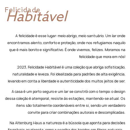
Felicidade
Habitável
A felicidade é esse lugar: meio abrigo, meio santuário. Um lar onde
encontramos alento, conforto e proteção, onde nos refugiamos naquilo
que é mais bonito e significativo. É onde vivemos, felizes. Moramos na
felicidade que mora em nós!
2023, Felicidade Habitável é uma coleção que abriga sofisticação,
naturalidade e leveza. Foi idealizada para padrões de alta exigência,
levando em conta a liberdade e autenticidade dos muitos jeitos de ser.
A casa é um porto seguro e um lar se constrói com o tempo: o design
dessa coleção é atemporal, resiste às estações, mantendo-se atual. Os
itens são totalmente coordenáveis entre si, sendo um verdadeiro
convite para criar combinações autorais e descomplicadas.
Na Altenburg Haus a natureza é a bússola que aponta para decisões
favoráveis ao planeta, como a escolha dos tecidos em fibras naturais –