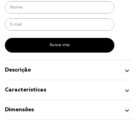
cobre leito
cobertor
jogo cama casal
Descrição
Características
Dimensões