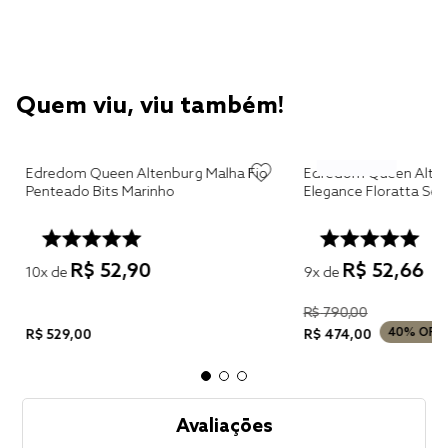
Quem viu, viu também!
Edredom Queen Altenburg Malha Fio
Edredom Queen Alten
Penteado Bits Marinho
Elegance Floratta Se
R$
52
,
90
R$
52
,
66
10
x de
9
x de
R$
790
,
00
40%
OFF
R$
529
,
00
R$
474
,
00
Avaliações