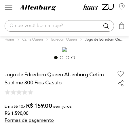
O que você busca hoje?
Cama Queen
Edredom Queen
Jogo de Edredom Que
os mais buscados
en Altenburg Cetim Su
blime 300 Fios Casulo
blend
edredom
Jogo de Edredom Queen Altenburg Cetim
fronha
Sublime 300 Fios Casulo
jogos cama
travesseiro
R$
159
,
00
tencel
Em até
10
x
sem juros
R$
1
.
590
,
00
solteiro king
Formas de pagamento
cobre leito