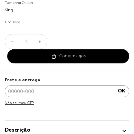
Tamanho:
Queen
jogo cama
King
jogo cama casal
Cor:
Bege
－
＋
Frete e entrega:
OK
Não sei meu CEP.
Descrição