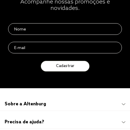
Acompanhe nossas promoções e
novidades.
Cadastrar
Sobre a Altenburg
Institucional
Precisa de ajuda?
Quem Somos