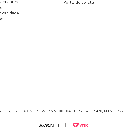
requentes
Portal do Lojista
co
Privacidade
so
Altenburg Têxtil SA- CNPJ 75.293.662/0001-04 – IE Rodovia BR 470, KM 61, nº 723