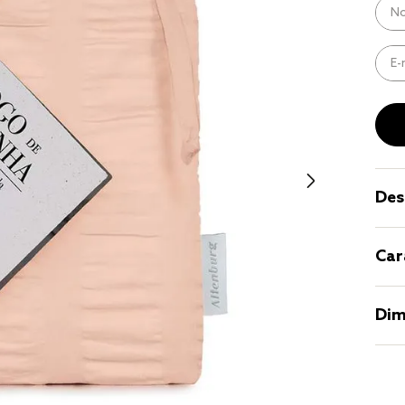
8
º
cobre lei
9
º
coberto
10
º
jogo cam
casal
Des
Car
Dim