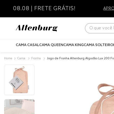
08.08 | FRETE GRÁTIS!
APRO
O que você bus
CAMA CASAL
CAMA QUEEN
CAMA KING
CAMA SOLTEIRO
Cama
Fronha
Jogo de Fronha Altenburg Algodão Lux 200 Fi
50cm x 70cm Madhya Rosa Misty