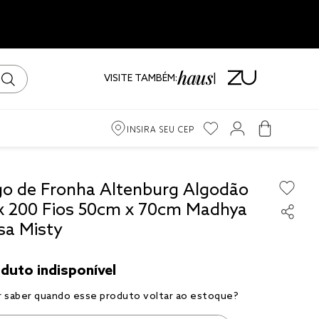
VISITE TAMBÉM:
INSIRA SEU CEP
m
go de Fronha Altenburg Algodão
x 200 Fios 50cm x 70cm Madhya
ama
sa Misty
iro