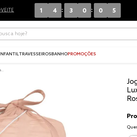
:
:
1
4
3
0
0
4
VEITE
ca hoje?
Termos mais
buscados
INFANTIL
TRAVESSEIROS
BANHO
PROMOÇÕES
1
º
blend
os
2
º
edredo
Jo
3
º
fronha
Lu
4
º
jogos c
Ro
5
º
travesse
6
º
solteiro 
king
7
º
tencel