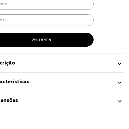
to
r
a 
crição
acterísticas
ensões