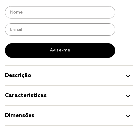
cobre leito
cobertor
jogo cama casal
Descrição
Características
Dimensões