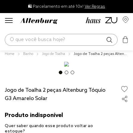
🛍️ Parcelamento em até 10x!
Ver Regras
O que você busca hoje?
Banho
Jogo de Toalha
Jogo de Toalha 2 peças Altenbu
os mais buscados
rg Tóquio G3 Amarelo Solar
blend
edredom
Jogo de Toalha 2 peças Altenburg Tóquio
fronha
G3 Amarelo Solar
travesseiro
jogos cama
tencel
solteiro king