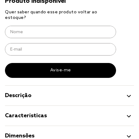
cobre leito
cobertor
jogo cama casal
Descrição
Características
Dimensões