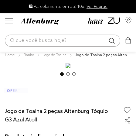
🛍️ Parcelamento em até 10x!
Ver Regras
O que você busca hoje?
Banho
Jogo de Toalha
Jogo de Toalha 2 peças Altenbu
os mais buscados
rg Tóquio G3 Azul Atoll
blend
edredom
fronha
travesseiro
Jogo de Toalha 2 peças Altenburg Tóquio
jogos cama
G3 Azul Atoll
tencel
solteiro king