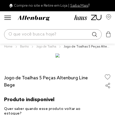
!
🛍️ Parcelamento em até 10x!
Ver Regras
O que você busca hoje?
Banho
Jogo de Toalha
Jogo de Toalhas 5 Peças Altenb
os mais buscados
urg Line Bege
blend
edredom
Jogo de Toalhas 5 Peças Altenburg Line
fronha
Bege
travesseiro
jogos cama
tencel
solteiro king