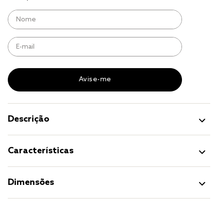
cobre leito
cobertor
jogo cama casal
Descrição
Características
Dimensões