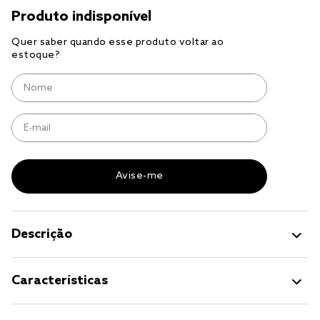
cobre leito
cobertor
jogo cama casal
Descrição
Características