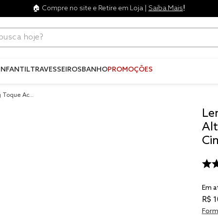
!
🏠 Compre no site e Retire em Loja |
Saiba Mais
ca hoje?
Termos mais
buscados
INFANTIL
TRAVESSEIROS
BANHO
PROMOÇÕES
1
º
blend
g Toque Aceti
2
º
edredo
Le
3
º
fronha
Al
4
º
travesse
Ci
5
º
jogos c
6
º
tencel
Em a
7
º
solteiro 
king
R$
1
8
º
cobre lei
Form