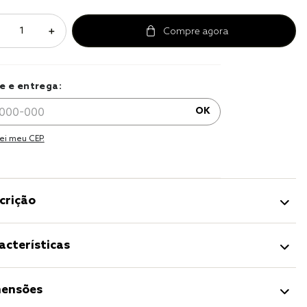
r
＋
a 
e e entrega:
OK
ei meu CEP.
crição
acterísticas
ensões