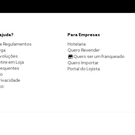
 ajuda?
Para Empresas
e Regulamentos
Hotelaria
ega
Quero Revender
evoluções
Quero ser um franqueado
tire em Loja
Quero Importar
requentes
Portal do Lojista
co
Privacidade
so