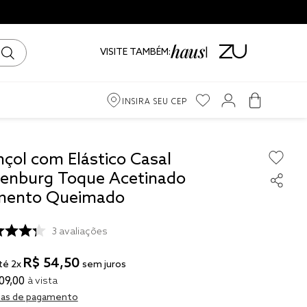
VISITE TAMBÉM:
INSIRA SEU CEP
m
nçol com Elástico Casal
tenburg Toque Acetinado
iro
mento Queimado
ama
3
avaliações
R$
54
,
50
té
2
x
sem juros
09
,
00
à vista
to
as de pagamento