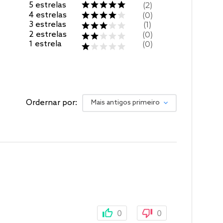
5
estrelas
2
4
estrelas
0
3
estrelas
1
2
estrelas
0
1
estrela
0
Ordernar por:
Mais antigos primeiro
0
0