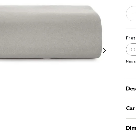
9
º
coberto
－
10
º
jogo cam
casal
Fret
Não s
Des
Car
Dim