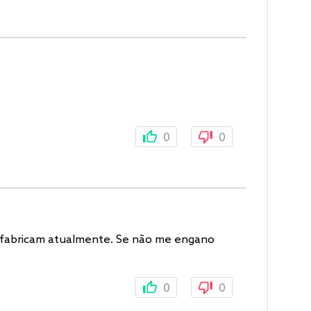
0
0
que fabricam atualmente. Se não me engano
0
0