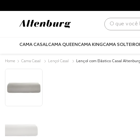
para todo Brasil! |
Consulte condições
.
O que você bus
CAMA CASAL
CAMA QUEEN
CAMA KING
CAMA SOLTEIRO
Cama Casal
Lençol Casal
Lençol com Elástico Casal Altenbur
nado Cimento Queimado