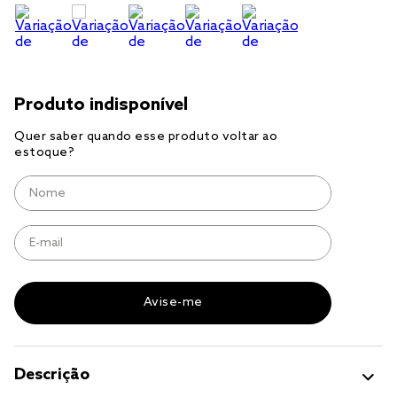
cobre leito
cobertor
jogo cama casal
Descrição