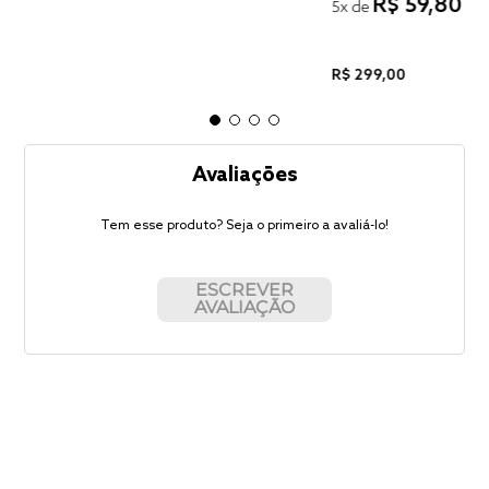
R$
59
,
80
5
x de
R$
299
,
00
Avaliações
Tem esse produto? Seja o primeiro a avaliá-lo!
ESCREVER
AVALIAÇÃO