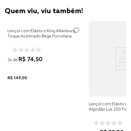
Quem viu, viu também!
Lençol com Elástico King Altenburg
Toque Acetinado Bege Porcelana
R$
74
,
50
2
x de
R$
149
,
00
Lençol com Elástico King Alte