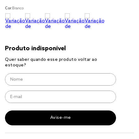
solteiro king
Cor:
Branco
tencel
cobre leito
cobertor
jogo cama casal