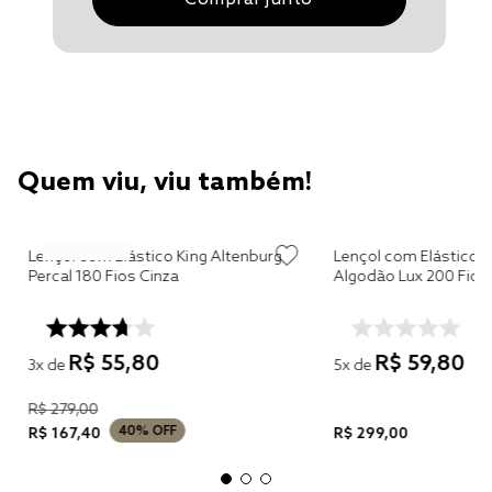
Quem viu, viu também!
Lençol com Elástico King Altenburg
Lençol com Elástico King Alte
Percal 180 Fios Cinza
R$
55
,
80
R$
59
,
80
3
x de
5
x de
R$
279
,
00
40%
OFF
R$
167
,
40
R$
299
,
00