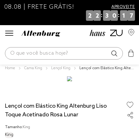
08.08 | FRETE GRÁTIS!
APROVEITE
:
:
2
2
3
0
1
7
O que você busca hoje?
Cama King
Lençol King
Lençol com Elástico King Alten
os mais buscados
burg Liso Toque Acetinado Ro
sa Lunar
blend
edredom
Lençol com Elástico King Altenburg Liso
fronha
Toque Acetinado Rosa Lunar
jogos cama
Tamanho:
King
travesseiro
King