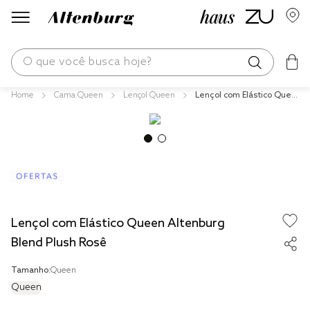
O que você busca hoje?
Cama Queen
Lençol Queen
Lençol com Elástico Quee
os mais buscados
n Altenburg Blend Plush R
osê
blend
edredom
fronha
jogos cama
Lençol com Elástico Queen Altenburg
travesseiro
Blend Plush Rosê
solteiro king
Tamanho:
Queen
cobre leito
Queen
tencel