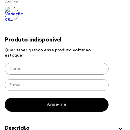
Cor:
Rosa
jogo cama
jogo cama casal
Descrição