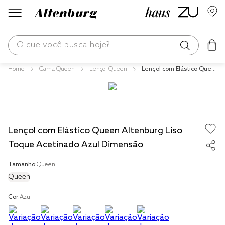
O que você busca hoje?
Cama Queen
Lençol Queen
Lençol com Elástico Quee
os mais buscados
n Altenburg Liso Toque Ac
etinado Azul Dimensão
blend
fronha
Lençol com Elástico Queen Altenburg Liso
edredom
Toque Acetinado Azul Dimensão
jogos cama
Tamanho:
Queen
travesseiro
Queen
tencel
Cor:
Azul
solteiro king
cobre leito