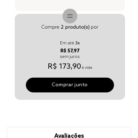
Compre
2
produto(s)
por
Em até
3
x
R$ 57,97
sem juros
R$ 173,90
à vista
Comprar junto
Avaliações