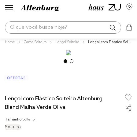
O que você busca hoje?
Cama Solteiro
Lençol Solteiro
Lençol com Elástico Solte
os mais buscados
iro Altenburg Blend Malh
a Verde Oliva
blend
fronha
edredom
jogos cama
Lençol com Elástico Solteiro Altenburg
travesseiro
Blend Malha Verde Oliva
tencel
Tamanho:
Solteiro
solteiro king
Solteiro
cobre leito