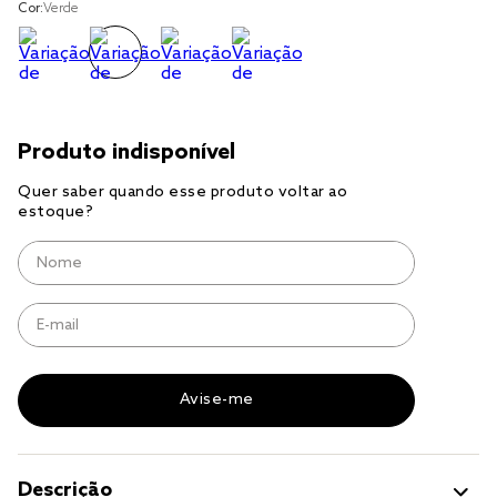
Cor:
Verde
jogo cama
jogo cama casal
Descrição