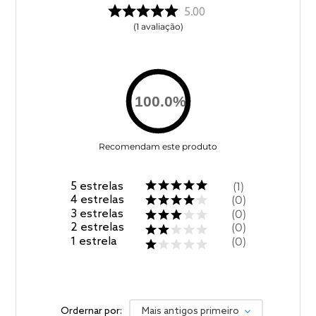
5.00
1
avaliação
100.0
%
Recomendam este produto
5
estrelas
1
4
estrelas
0
3
estrelas
0
2
estrelas
0
1
estrela
0
Ordernar por:
Mais antigos primeiro