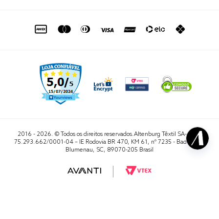
de seg. à sex. das 8h às 16h50
sac@altenburg.com.br
2016 - 2026. © Todos os direitos reservados.Altenburg Têxtil SA- CNPJ
75.293.662/0001-04 – IE Rodovia BR 470, KM 61, nº 7235 - Badenfurt,
Blumenau, SC, 89070-205 Brasil
RA 1000