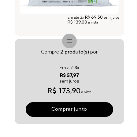
R$ 69,50
Em até
2x
sem juros
R$ 139,00
à vista
Compre
2
produto(s)
por
Em até
3
x
R$ 57,97
sem juros
R$ 173,90
à vista
Comprar junto