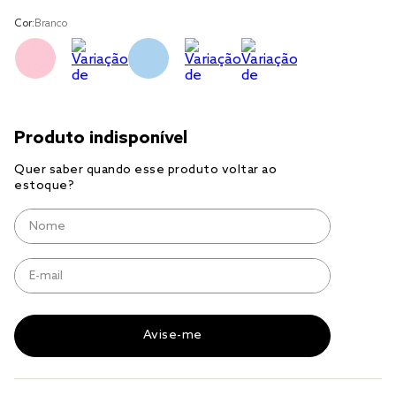
solteiro king
Cor:
Branco
tencel
cobre leito
cobertor
jogo cama casal