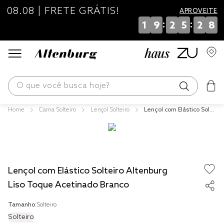
08.08 | FRETE GRÁTIS!
APROVEITE
:
:
1
9
2
5
2
8
O que você busca hoje?
Cama Solteiro
Lençol Solteiro
Lençol com Elástico Solte
os mais buscados
iro Altenburg Liso Toque
Acetinado Branco
blend
edredom
Lençol com Elástico Solteiro Altenburg
fronha
Liso Toque Acetinado Branco
jogos cama
Tamanho:
Solteiro
travesseiro
Solteiro