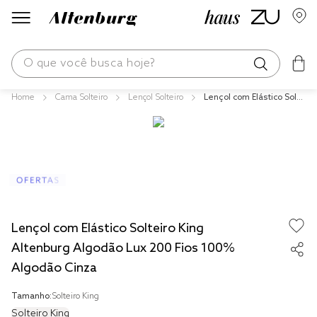
O que você busca hoje?
Cama Solteiro
Lençol Solteiro
Lençol com Elástico Solte
os mais buscados
iro King Altenburg Algod
ão Lux 200 Fios 100% Al
blend
godão Cinza
edredom
fronha
jogos cama
Lençol com Elástico Solteiro King
travesseiro
Altenburg Algodão Lux 200 Fios 100%
tencel
Algodão Cinza
solteiro king
Tamanho:
Solteiro King
cobre leito
Solteiro King