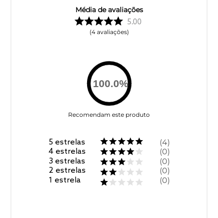
Média de avaliações
5.00
4
avaliações
100.0
%
Recomendam este produto
5
estrelas
4
4
estrelas
0
3
estrelas
0
2
estrelas
0
1
estrela
0