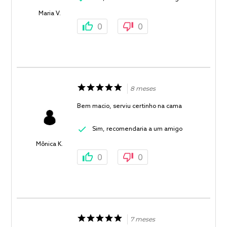
Maria V.
0
0
8 meses
Bem macio, serviu certinho na cama
Sim, recomendaria a um amigo
Mônica K.
0
0
7 meses