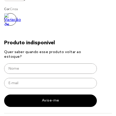
jogo cama
Cor:
Cinza
jogo cama casal