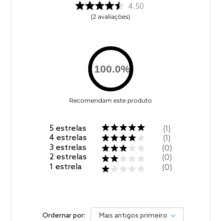
4.50
2
avaliações
100.0
%
Recomendam este produto
5
estrelas
1
4
estrelas
1
3
estrelas
0
2
estrelas
0
1
estrela
0
Ordernar por:
Mais antigos primeiro