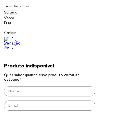
solteiro king
Tamanho:
Solteiro
tencel
Solteiro
Queen
cobre leito
King
cobertor
Cor:
Rosa
jogo cama casal