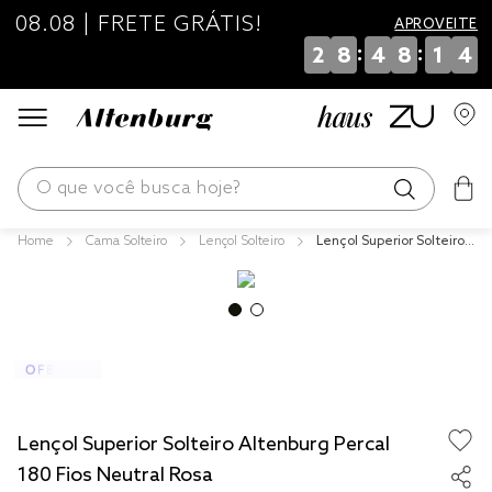
08.08 | FRETE GRÁTIS!
APROVEITE
:
:
2
8
4
8
1
4
O que você busca hoje?
Cama Solteiro
Lençol Solteiro
Lençol Superior Solteiro
os mais buscados
Altenburg Percal 180 Fio
s Neutral Rosa
blend
edredom
fronha
jogos cama
Lençol Superior Solteiro Altenburg Percal
travesseiro
180 Fios Neutral Rosa