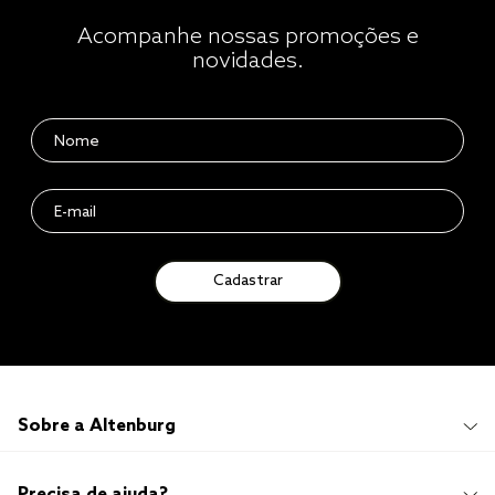
Acompanhe nossas promoções e
novidades.
Cadastrar
Sobre a Altenburg
Institucional
Precisa de ajuda?