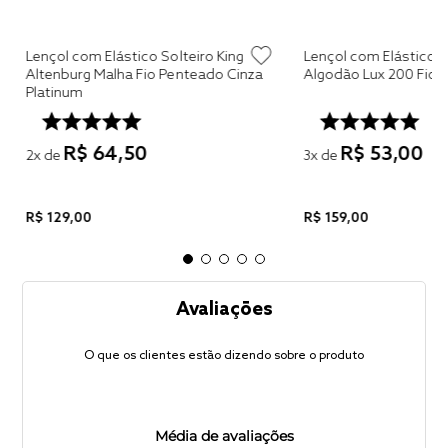
Lençol com Elástico Solteiro King
Lençol com Elástico Solteiro
Altenburg Malha Fio Penteado Cinza
Platinum
R$
64
,
50
R$
53
,
00
2
x de
3
x de
R$
129
,
00
R$
159
,
00
Avaliações
O que os clientes estão dizendo sobre o produto
Média de avaliações