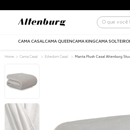
para todo Brasil! |
Consulte condições
.
O que você bus
CAMA CASAL
CAMA QUEEN
CAMA KING
CAMA SOLTEIRO
Cama Casal
Edredom Casal
Manta Plush Casal Altenburg Stu
m