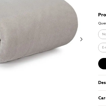
9
º
coberto
10
º
jogo cam
casal
Des
Car