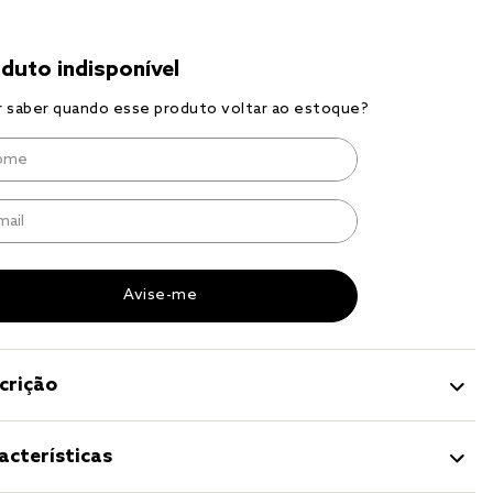
r
a 
crição
acterísticas