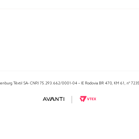
Altenburg Têxtil SA- CNPJ 75.293.662/0001-04 – IE Rodovia BR 470, KM 61, nº 723
RA 1000