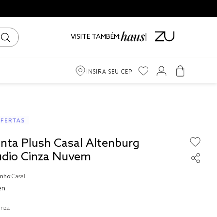
VISITE TAMBÉM:
INSIRA SEU CEP
m
iro
nta Plush Casal Altenburg
ama
udio Cinza Nuvem
nho:
Casal
en
to
inza