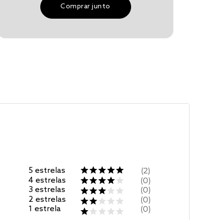
Comprar junto
5
estrelas
2
4
estrelas
0
3
estrelas
0
2
estrelas
0
1
estrela
0