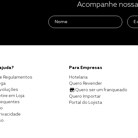
Acompanhe nossas
 ajuda?
Para Empresas
e Regulamentos
Hotelaria
ega
Quero Revender
evoluções
Quero ser um franqueado
tire em Loja
Quero Importar
requentes
Portal do Lojista
co
Privacidade
so