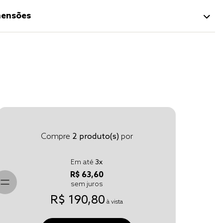
ensões
Compre
2
produto(s)
por
Em até
3
x
R$ 63,60
sem juros
R$ 190,80
à vista