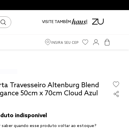
VISITE TAMBÉM:
INSIRA SEU CEP
m
iro
rta Travesseiro Altenburg Blend
ama
egance 50cm x 70cm Cloud Azul
to