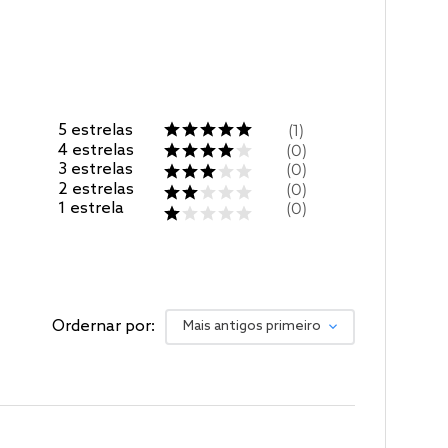
5
estrelas
1
4
estrelas
0
3
estrelas
0
2
estrelas
0
1
estrela
0
Ordernar por:
Mais antigos primeiro