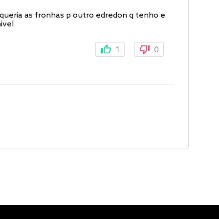
queria as fronhas p outro edredon q tenho e
ivel
1
0