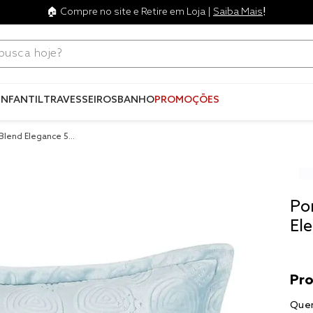
!
🏠 Compre no site e Retire em Loja |
Saiba Mais
ca hoje?
Termos mais
buscados
INFANTIL
TRAVESSEIROS
BANHO
PROMOÇÕES
1
º
blend
 Blend Elegance 50c
2
º
edredo
3
º
fronha
4
º
travesse
Po
5
º
jogos c
El
6
º
tencel
7
º
solteiro 
king
8
º
cobre lei