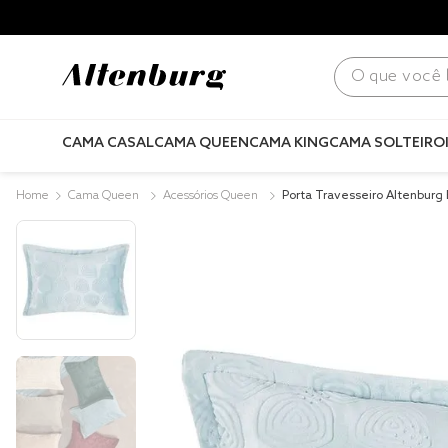
para todo Brasil! |
Consulte condições
.
O que você bus
CAMA CASAL
CAMA QUEEN
CAMA KING
CAMA SOLTEIRO
Cama Queen
Acessórios Queen
Porta Travesseiro Altenburg
m x 70cm Cloud Azul