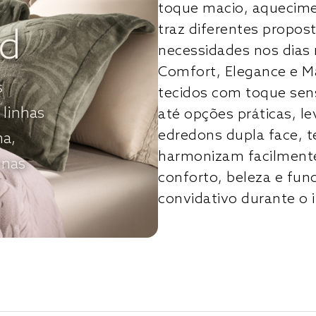
toque macio, aquecimen
traz diferentes propost
nd
necessidades nos dias 
Comfort, Elegance e M
s
tecidos com toque sens
 linhas
até opções práticas, 
edredons dupla face, t
ha,
harmonizam facilmente
 nas
conforto, beleza e fun
convidativo durante o 