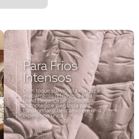
Para Frios
Intensos
Com toque suave, alta maciez e
acabamento refinado, a linha
Blend Elegance proporciona
aconchego e elegância para
transformar o descanso em uma
experiência única.