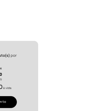
to(s)
por
x
0
os
0
à vista
unto