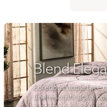
Blend Eleg
Edredons dupla face e
unem sofisticação, con
maciez envolvente do