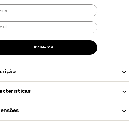
r
a 
crição
acterísticas
ensões