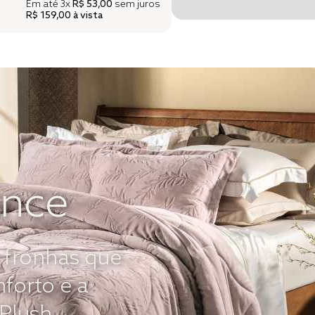
Em até
3x
R$ 53,00
sem juros
R$ 159,00
à vista
ance
 fronhas que
forto e a
 Plush