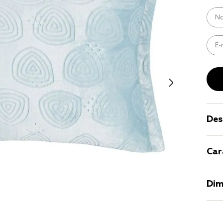
9
º
coberto
10
º
jogo cam
casal
Des
Car
Dim