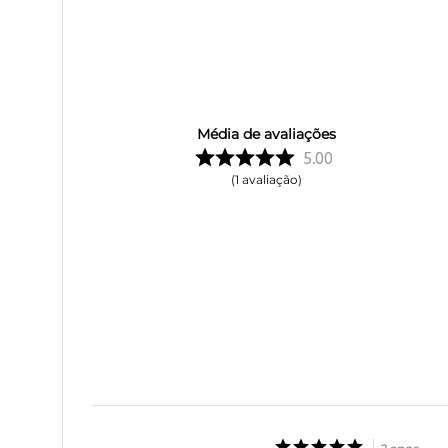
Média de avaliações
5.00
1
avaliação