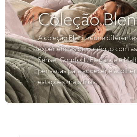
Coleção Ble
A coleção Blend reúne diferente
experiências de conforto com as
Sense, Comfort, Elegance e Mal
pensadas para aquecer e acolher
estações mais frias.