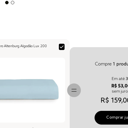
ux 200
Compre
1
produ
Em até
3
R$ 53,0
sem jur
R$ 159,0
Comprar j