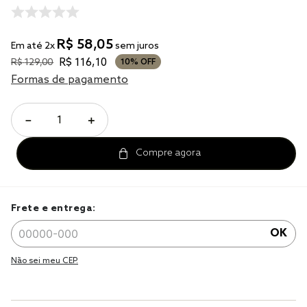
solteiro king
tencel
R$
58
,
05
Em até
2
x
sem juros
cobre leito
R$
116
,
10
R$
129
,
00
10%
OFF
cobertor
Formas de pagamento
jogo cama casal
－
＋
Frete e entrega:
OK
Não sei meu CEP.