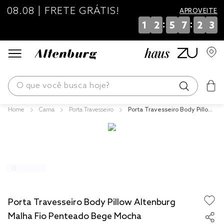
08.08 | FRETE GRÁTIS!
APROVEITE
:
:
1
2
5
7
2
2
O que você busca hoje?
Cama
Porta Travesseiro
Porta Travesseiro Body Pillow
os mais buscados
Altenburg Malha Fio Penteado
Bege Mocha
blend
edredom
fronha
jogos cama
Porta Travesseiro Body Pillow Altenburg
travesseiro
Malha Fio Penteado Bege Mocha