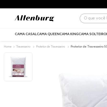
para todo Brasil! |
Consulte condições
.
O que você bus
CAMA CASAL
CAMA QUEEN
CAMA KING
CAMA SOLTEIRO
Travesseiro
Protetor de Travesseiro
Protetor de Travesseiro 
Matelassado