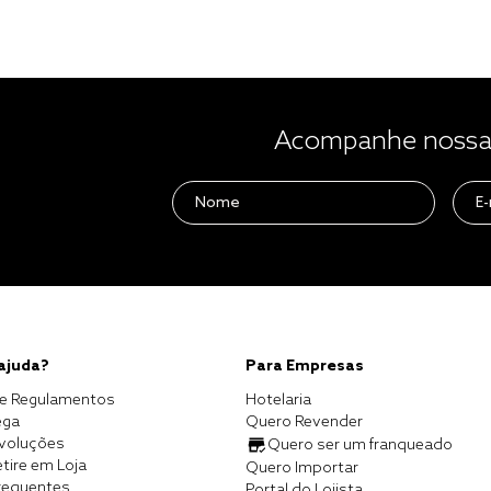
Acompanhe nossas
 ajuda?
Para Empresas
e Regulamentos
Hotelaria
ega
Quero Revender
evoluções
Quero ser um franqueado
tire em Loja
Quero Importar
requentes
Portal do Lojista