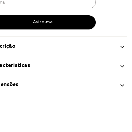
r
a 
crição
acterísticas
ensões