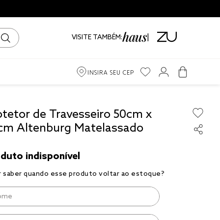
VISITE TAMBÉM:
INSIRA SEU CEP
m
otetor de Travesseiro 50cm x
cm Altenburg Matelassado
ama
iro
to