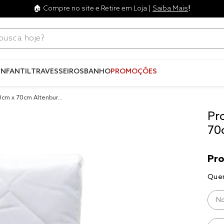
!
🏠 Compre no site e Retire em Loja |
Saiba Mais
ca hoje?
Termos mais
buscados
INFANTIL
TRAVESSEIROS
BANHO
PROMOÇÕES
1
º
blend
50cm x 70cm Altenburg
2
º
edredo
Pr
3
º
fronha
70
4
º
jogos c
5
º
travesse
6
º
tencel
7
º
solteiro 
king
8
º
cobre lei