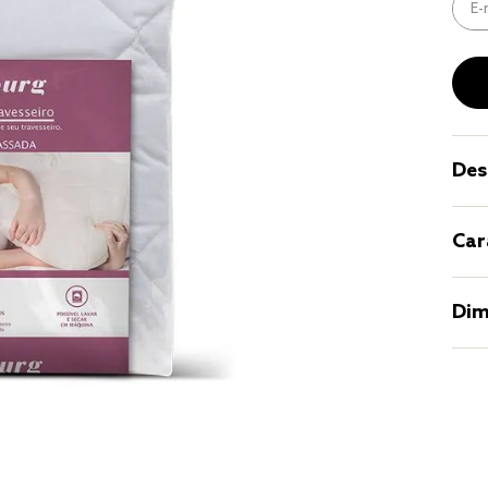
9
º
coberto
10
º
jogo cam
casal
Des
Car
Dim