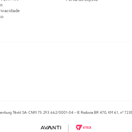
co
Privacidade
so
Altenburg Têxtil SA- CNPJ 75.293.662/0001-04 – IE Rodovia BR 470, KM 61, nº 723