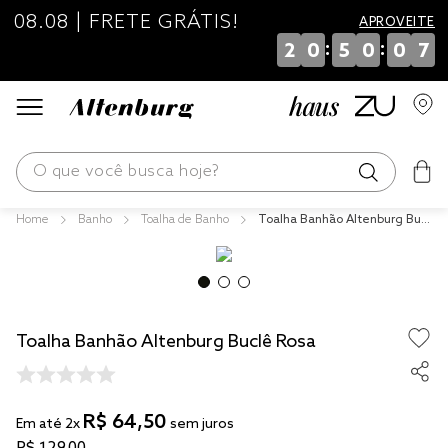
08.08 | FRETE GRÁTIS!
APROVEITE
:
:
2
0
5
0
0
7
O que você busca hoje?
Banho
Toalha de Banho
Toalha Banhão Altenburg Bucl
os mais buscados
ê Rosa
blend
edredom
Toalha Banhão Altenburg Buclê Rosa
fronha
jogos cama
travesseiro
R$
64
,
50
Em até
2
x
sem juros