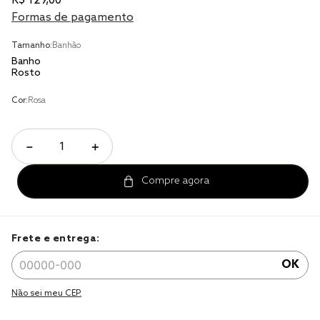
R$
129
,
00
solteiro king
Formas de pagamento
tencel
Tamanho:
Banhão
cobre leito
Banho
Rosto
cobertor
Cor:
Rosa
jogo cama casal
－
＋
Frete e entrega:
OK
Não sei meu CEP.