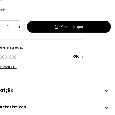
o
a 
erde
＋
e e entrega:
OK
ei meu CEP.
crição
acterísticas