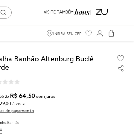
VISITE TAMBÉM:
INSIRA SEU CEP
alha Banhão Altenburg Buclê
rde
ama
iro
R$
64
,
50
té
2
x
sem juros
29
,
00
à vista
as de pagamento
to
nho:
Banhão
ma
o