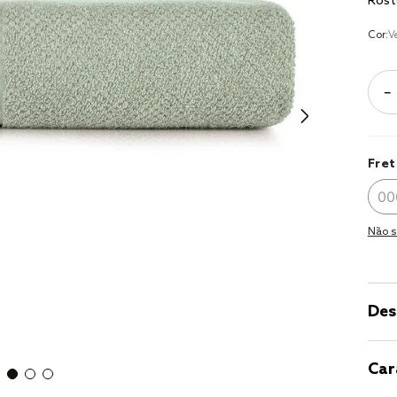
Rost
10
º
jogo cam
casal
Cor:
V
－
Fret
Não s
Des
Car