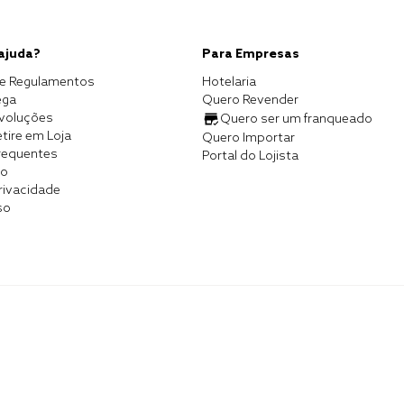
 ajuda?
Para Empresas
e Regulamentos
Hotelaria
ega
Quero Revender
evoluções
Quero ser um franqueado
tire em Loja
Quero Importar
requentes
Portal do Lojista
co
Privacidade
so